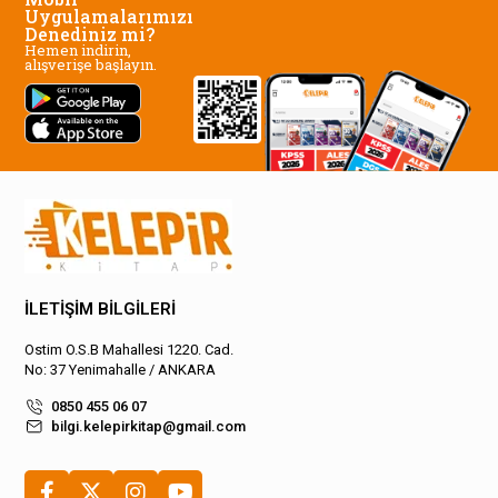
Uygulamalarımızı
Denediniz mi?
Hemen indirin,
alışverişe başlayın.
İLETİŞİM BİLGİLERİ
Ostim O.S.B Mahallesi 1220. Cad.
No: 37 Yenimahalle / ANKARA
0850 455 06 07
bilgi.kelepirkitap@gmail.com