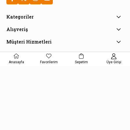
Kategoriler
Alışveriş
Müşteri Hizmetleri
E-Bülten Aboneliği
Kampanya ve fırsatlardan haberdar olmak için e-bültenimize
Anasayfa
Favorilerim
Sepetim
Üye Girişi
kayıt olun!
KAYDOL
Kişisel Verilerin Korunması Kanunu Aydınlatma Metnini kabul etmiş
olursunuz.