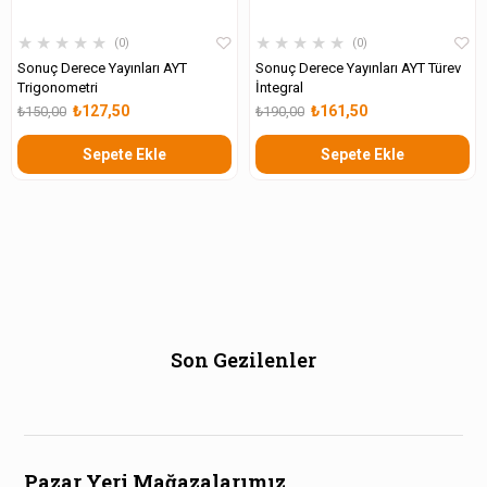
★
★
★
★
★
★
★
★
★
★
0
0
Sonuç Derece Yayınları AYT
Sonuç Derece Yayınları AYT Türev
Trigonometri
İntegral
₺127,50
₺161,50
₺150,00
₺190,00
Sepete Ekle
Sepete Ekle
Son Gezilenler
Pazar Yeri Mağazalarımız