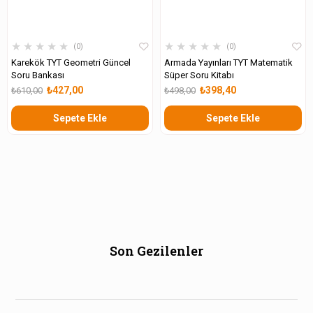
★
★
★
★
★
★
★
★
★
★
0
0
Karekök TYT Geometri Güncel
Armada Yayınları TYT Matematik
Soru Bankası
Süper Soru Kitabı
₺427,00
₺398,40
₺610,00
₺498,00
Sepete Ekle
Sepete Ekle
Son Gezilenler