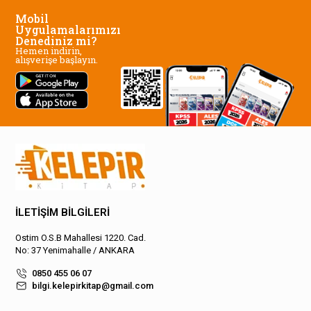
Mobil
Uygulamalarımızı
Denediniz mi?
Hemen indirin,
alışverişe başlayın.
İLETİŞİM BİLGİLERİ
Ostim O.S.B Mahallesi 1220. Cad.
No: 37 Yenimahalle / ANKARA
0850 455 06 07
bilgi.kelepirkitap@gmail.com