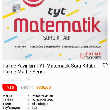
Palme Yayınları TYT Matematik Soru Kitabı
Palme Mathe Serisi
0.0
₺336,00
₺480,00
30
Marka
Palme Yayınları
Barkod
9786052823958
Ali Erdoğan
Sayfa sayısı
392