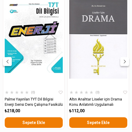
★
★
★
★
★
★
★
★
★
★
0
0
Palme Yayınları TYT Dil Bilgisi
Altın Anahtar Liseler için Drama
Enerji Serisi Ders Çalışma Fasikülü
Konu Anlatımlı Uygulamalı
₺218,00
₺112,00
Sepete Ekle
Sepete Ekle