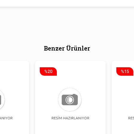
Benzer Ürünler
%20
%15