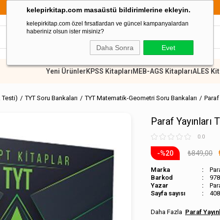
899 TL Üzeri Alışverişlerde Kargo Ücretsiz
kelepirkitap.com masaüstü bildirimlerine ekleyin.
kelepirkitap.com özel fırsatlardan ve güncel kampanyalardan
haberiniz olsun ister misiniz?
Daha Sonra
Evet
Yeni Ürünler
KPSS Kitapları
MEB-AGS Kitapları
ALES Kit
 Testi)
TYT Soru Bankaları
TYT Matematik-Geometri Soru Bankaları
Paraf
Paraf Yayınları
0.0
₺849,00
20
Marka
Par
Barkod
978
Par
Sayfa sayısı
408
Paraf Yayın