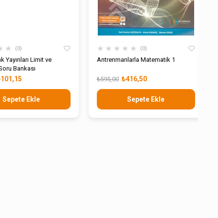
★
★
★
★
★
★
★
0
0
k Yayınları Limit ve
Antrenmanlarla Matematik 1
 Soru Bankası
₺101,15
₺416,50
₺595,00
Sepete Ekle
Sepete Ekle