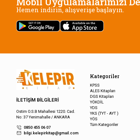
Mobil Uygulamalarımızı De
Hemen indirin, alışverişe başlayın.
Kategoriler
KPSS
ALES Kitapları
DGS Kitapları
İLETİŞİM BİLGİLERİ
YÖKDİL
YDS
Ostim O.S.B Mahallesi 1220. Cad.
YKS (TYT - AYT )
No: 37 Yenimahalle / ANKARA
YÖS
Tüm Kategoriler
0850 455 06 07
bilgi.kelepirkitap@gmail.com