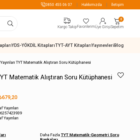
899 TL Üzeri Alışverişlerde Kargo Ücre
0850 455 06 07
Hakkımızda
İletişim
0
Favorilerim
Sepetim
Kargo Takip
Üye Girişi
apları
YDS-YÖKDİL Kitapları
TYT-AYT Kitapları
Yayınevleri
Blog
 Yayınları TYT Matematik Alıştıran Soru Kütüphanesi
 TYT Matematik Alıştıran Soru Kütüphanesi
₺679,20
af Yayınları
6257423939
af Yayınları
ları
TYT Matematik-Geometri Soru
Bankaları