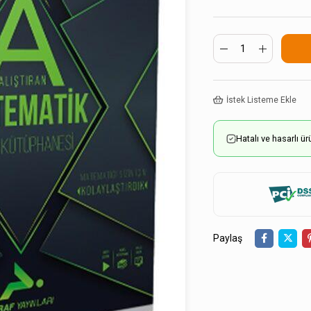
İstek Listeme Ekle
Hatalı ve hasarlı 
Paylaş