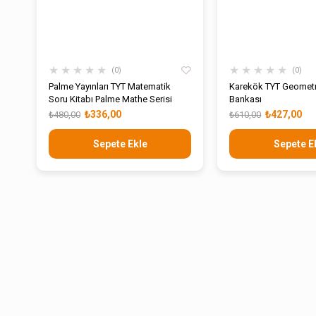
★
★
★
★
★
★
★
★
★
★
0
0
Palme Yayınları TYT Matematik
Karekök TYT Geometr
Soru Kitabı Palme Mathe Serisi
Bankası
₺336,00
₺427,00
₺480,00
₺610,00
Sepete Ekle
Sepete E