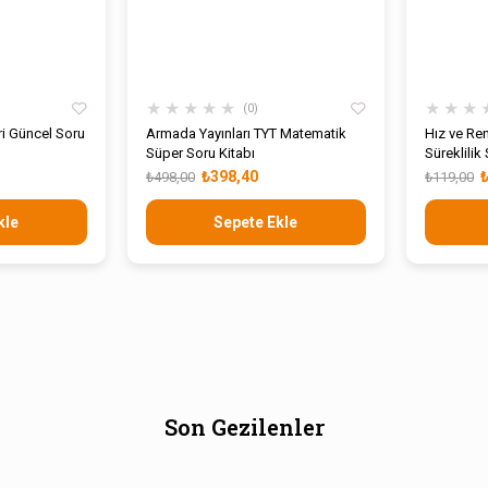
★
★
★
★
★
★
★
★
0
i Güncel Soru
Armada Yayınları TYT Matematik
Hız ve Ren
Süper Soru Kitabı
Süreklilik
₺398,40
₺498,00
₺119,00
kle
Sepete Ekle
Son Gezilenler