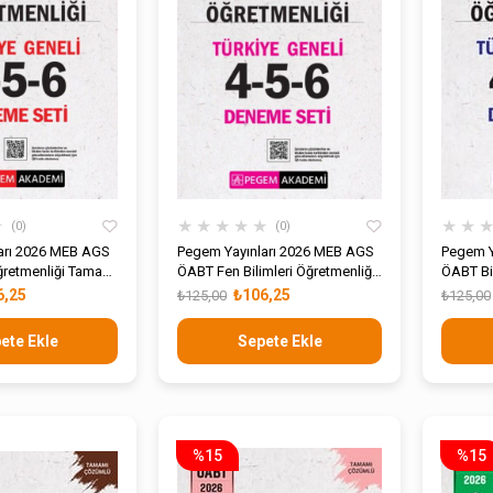
★
★
★
★
★
★
★
★
0
0
arı 2026 MEB AGS
Pegem Yayınları 2026 MEB AGS
Pegem Y
ğretmenliği Tamamı
ÖABT Fen Bilimleri Öğretmenliği
ÖABT Bi
ye Geneli 4-5-6
Tamamı Çözümlü Türkiye Geneli
Tamamı 
6,25
₺106,25
₺125,00
₺125,00
4-5-6 Deneme Seti
4-5-6 D
ete Ekle
Sepete Ekle
%15
%15