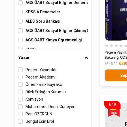
AGS ÖABT Sosyal Bilgiler Deneme
KPSS A Denemeler
ALES Soru Bankası
AGS ÖABT Sosyal Bilgiler Çıkmış Sorular
AGS ÖABT Kimya Öğretmenliği
★
★
★
★
KPSS
Pegem Yayınlar
Yazar
Bakanlığı ÜDS
KPSS Lise ve Önlisans
Sınavlarına Ha
₺29
₺345,00
Anlatımlı Sor
DGS Çıkmış Sorular
Pegem Yayıncılık
Sep
Pegem Akademi
Tüm Kategoriler
Ömer Faruk Bayrakçı
YKS (TYT - AYT )
Dilek Erdoğan Kurumlu
ALES Denemeler
Komisyon
%15
AGS ÖABT Tarih Öğretmenliği
Muhammed Deniz Gürleyen
Peril ÕZERGUN
KPSS Genel Yetenek Genel Kültür
Songül Esin Erol
KPSS Tarih Soru