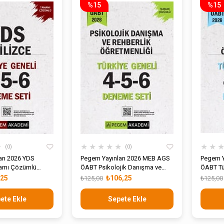
%15
%15
★
★
★
★
★
★
★
★
0
0
arı 2026 YDS
Pegem Yayınları 2026 MEB AGS
Pegem Y
mamı Çözümlü
ÖABT Psikolojik Danışma ve
ÖABT Tür
i 4-5-6 Deneme
Rehberlik Öğretmenliği Tamamı
Öğretme
,25
₺106,25
₺125,00
₺125,00
Çözümlü Türkiye Geneli 4-5-6
Türkiye
Deneme Seti
Seti
ete Ekle
Sepete Ekle