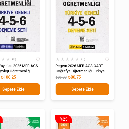
★
★
★
★
★
★
★
★
0
0
ayınları 2026 MEB AGS
Pegem 2026 MEB AGS ÖABT
yoloji Öğretmenliği
Coğrafya Öğretmenliği Türkiye
Çözümlü Türkiye Geneli
Geneli 4-5-6 Deneme Seti
₺106,25
₺80,75
₺95,00
eneme Seti
Sepete Ekle
Sepete Ekle
%25