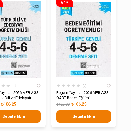
%15
★
★
★
★
★
★
★
★
0
0
ayınları 2026 MEB AGS
Pegem Yayınları 2026 MEB AGS
k Dili ve Edebiyatı
ÖABT Beden Eğitimi
nliği Tamamı Çözümlü
Öğretmenliği Tamamı Çözümlü
₺106,25
₺106,25
₺125,00
 Geneli 4-5-6 Deneme
Türkiye Geneli 4-5-6 Deneme
Seti
Sepete Ekle
Sepete Ekle