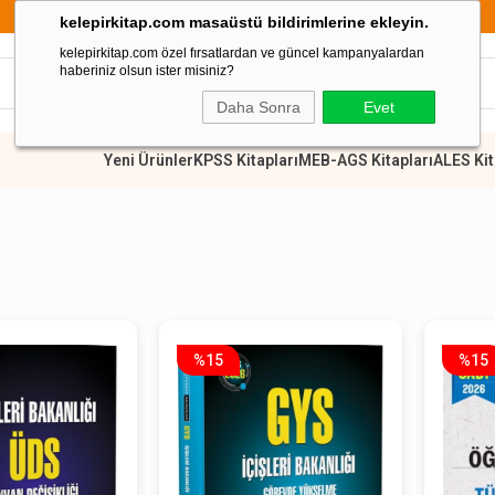
899 TL Üzeri Alışverişlerde Kargo Ücretsiz
kelepirkitap.com masaüstü bildirimlerine ekleyin.
kelepirkitap.com özel fırsatlardan ve güncel kampanyalardan
haberiniz olsun ister misiniz?
Daha Sonra
Evet
Yeni Ürünler
KPSS Kitapları
MEB-AGS Kitapları
ALES Kit
%15
%15