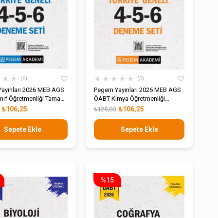
★
★
★
★
★
★
★
★
0
0
ayınları 2026 MEB AGS
Pegem Yayınları 2026 MEB AGS
nıf Öğretmenliği Tamamı
ÖABT Kimya Öğretmenliği
 Türkiye Geneli 4-5-6
Tamamı Çözümlü Türkiye Geneli
₺106,25
₺106,25
₺125,00
Seti
4-5-6 Deneme Seti
Sepete Ekle
Sepete Ekle
%15