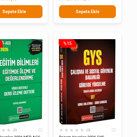
efteri
İzleme Defteri
Sepete Ekle
Sepete Ekle
%15
★
★
★
★
★
★
★
★
0
0