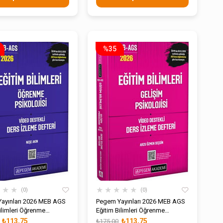
%35
★
★
★
★
★
★
★
★
0
0
ayınları 2026 MEB AGS
Pegem Yayınları 2026 MEB AGS
ilimleri Öğrenme
Eğitim Bilimleri Öğrenme
isi Video Destekli Ders
Psikolojisi Video Destekli Ders
₺113,75
₺113,75
₺175,00