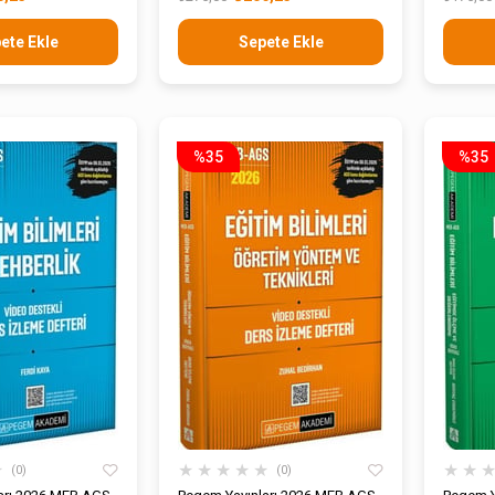
Seti
İzleme D
ete Ekle
Sepete Ekle
%35
%35
★
★
★
★
★
★
★
★
0
0