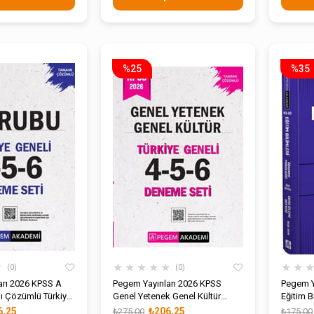
%25
%35
★
★
★
★
★
★
★
★
0
0
arı 2026 KPSS A
Pegem Yayınları 2026 KPSS
Pegem Y
 Çözümlü Türkiye
Genel Yetenek Genel Kültür
Eğitim B
Deneme Seti
Türkiye Geneli 4-5-6 Deneme
Psikoloj
6,25
₺206,25
₺275,00
₺175,00