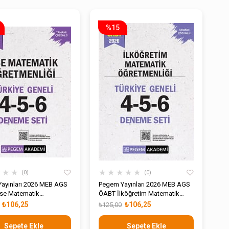
%15
★
★
★
★
★
★
★
★
0
0
ayınları 2026 MEB AGS
Pegem Yayınları 2026 MEB AGS
se Matematik
ÖABT İlköğretim Matematik
nliği Tamamı Çözümlü
Öğretmenliği Tamamı Çözümlü
₺106,25
₺106,25
₺125,00
 Geneli 4-5-6 Deneme
Türkiye Geneli 4-5-6 Deneme
Seti
Sepete Ekle
Sepete Ekle