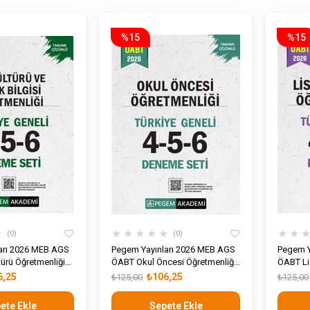
%15
%15
★
★
★
★
★
★
★
★
0
0
arı 2026 MEB AGS
Pegem Yayınları 2026 MEB AGS
Pegem Y
ürü Öğretmenliği
ÖABT Okul Öncesi Öğretmenliği
ÖABT Li
lü Türkiye Geneli
Tamamı Çözümlü Türkiye Geneli
Öğretme
6,25
₺106,25
₺125,00
₺125,00
 Seti
4-5-6 Deneme Seti
Türkiye
Seti
ete Ekle
Sepete Ekle