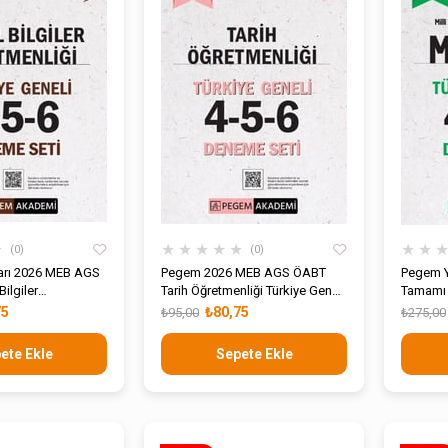
★
★
★
★
★
★
★
★
0
0
arı 2026 MEB AGS
Pegem 2026 MEB AGS ÖABT
Pegem Y
ilgiler
Tarih Öğretmenliği Türkiye Geneli
Tamamı 
ürkiye Geneli 4-5-6
4-5-6 Deneme Seti
4-5-6 D
75
₺80,75
₺95,00
₺275,00
ete Ekle
Sepete Ekle