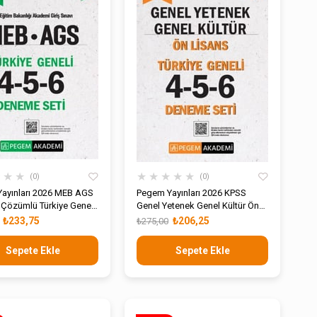
★
★
★
★
★
★
★
★
0
0
ayınları 2026 MEB AGS
Pegem Yayınları 2026 KPSS
Çözümlü Türkiye Geneli
Genel Yetenek Genel Kültür Ön
eneme Seti
Lisans Türkiye Geneli 4-5-6
₺233,75
₺206,25
₺275,00
Deneme Seti
Sepete Ekle
Sepete Ekle