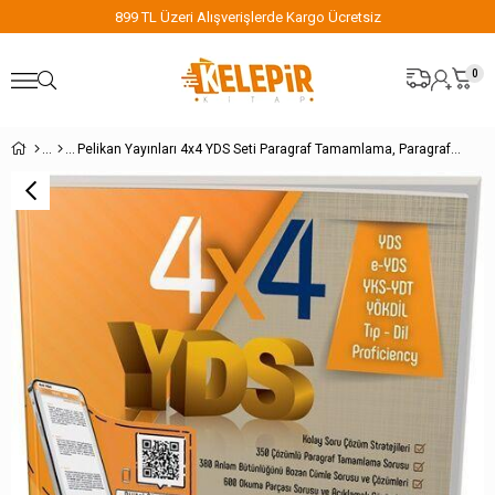
899 TL Üzeri Alışverişlerde Kargo Ücretsiz
0
Pelikan Yayınları 4x4 YDS Seti Paragraf Tamamlama, Paragrafta İlgisiz Cümle ve Okuma Parçaları 2. Kitap