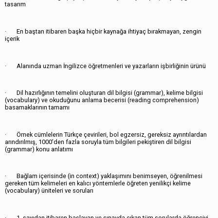
tasarım
· En baştan itibaren başka hiçbir kaynağa ihtiyaç bırakmayan, zengin
içerik
· Alanında uzman İngilizce öğretmenleri ve yazarların işbirliğinin ürünü
· Dil hazırlığının temelini oluşturan dil bilgisi (grammar), kelime bilgisi
(vocabulary) ve okuduğunu anlama becerisi (reading comprehension)
basamaklarının tamamı
· Örnek cümlelerin Türkçe çevirileri, bol egzersiz, gereksiz ayrıntılardan
arındırılmış, 1000’den fazla soruyla tüm bilgileri pekiştiren dil bilgisi
(grammar) konu anlatımı
· Bağlam içerisinde (in context) yaklaşımını benimseyen, öğrenilmesi
gereken tüm kelimeleri en kalıcı yöntemlerle öğreten yenilikçi kelime
(vocabulary) üniteleri ve soruları
· 1. sayıdan itibaren başlayan ve sınavda çıkan tüm sorularda öğrenciyi