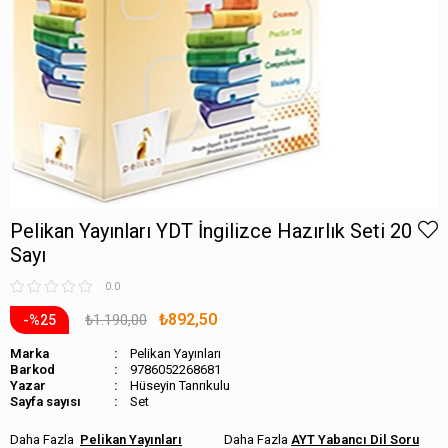
Pelikan Yayınları YDT İngilizce Hazırlık Seti 20
Sayı
0.0
₺892,50
₺1.190,00
25
Marka
Pelikan Yayınları
Barkod
9786052268681
Hüseyin Tanrıkulu
Sayfa sayısı
Set
Pelikan Yayınları
AYT Yabancı Dil Soru