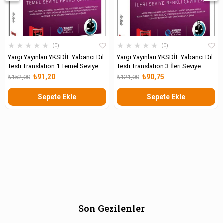
★
★
★
★
★
★
★
★
★
★
0
0
Yargı Yayınları YKSDİL Yabancı Dil
Yargı Yayınları YKSDİL Yabancı Dil
Testi Translation 1 Temel Seviye
Testi Translation 3 İleri Seviye
Renkli Çeviriler
Renkli Çeviriler
₺91,20
₺90,75
₺152,00
₺121,00
Sepete Ekle
Sepete Ekle
Son Gezilenler