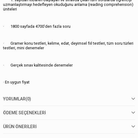
uzmanlaştırmayı hedefleyen okuduğunu anlama (reading comprehension)
üniteleri
· 1800 sayfada 4700’den fazla soru
· Gramer konu testleri, kelime, edat, deyimsel fiil testleri, tüm soru türleri
testleri, mini denemeler
· Gerçek sınav kalitesinde denemeler
· En uygun fiyat
YORUMLAR
(0)
ÖDEME SEÇENEKLERI
ÜRÜN ÖNERILERI