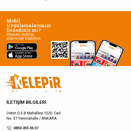
Mobil
Uygulamalarımızı
Denediniz mi?
Hemen indirin,
alışverişe başlayın.
İLETİŞİM BİLGİLERİ
Ostim O.S.B Mahallesi 1220. Cad.
No: 37 Yenimahalle / ANKARA
0850 455 06 07