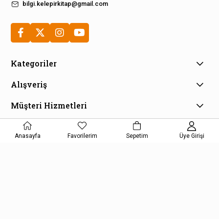
bilgi.kelepirkitap@gmail.com
Kategoriler
Alışveriş
Müşteri Hizmetleri
E-Bülten Aboneliği
Kampanya ve fırsatlardan haberdar olmak için e-bültenimize
Anasayfa
Favorilerim
Sepetim
Üye Girişi
kayıt olun!
KAYDOL
Kişisel Verilerin Korunması Kanunu Aydınlatma Metnini kabul etmiş
olursunuz.