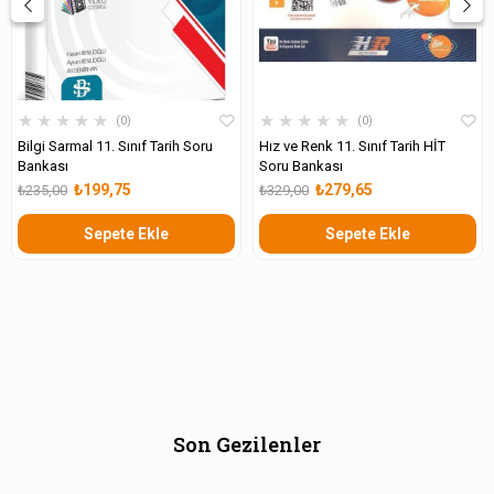
★
★
★
★
★
★
★
★
★
★
0
0
Bilgi Sarmal 11. Sınıf Tarih Soru
Hız ve Renk 11. Sınıf Tarih HİT
Bankası
Soru Bankası
₺199,75
₺279,65
₺235,00
₺329,00
Sepete Ekle
Sepete Ekle
Son Gezilenler