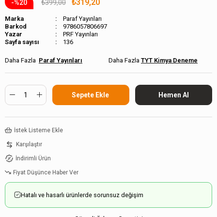
₺319,20
₺399,00
20
Marka
Paraf Yayınları
Barkod
9786057806697
PRF Yayınları
Sayfa sayısı
136
Paraf Yayınları
TYT Kimya Deneme
İstek Listeme Ekle
Karşılaştır
İndirimli Ürün
Fiyat Düşünce Haber Ver
Hatalı ve hasarlı ürünlerde sorunsuz değişim