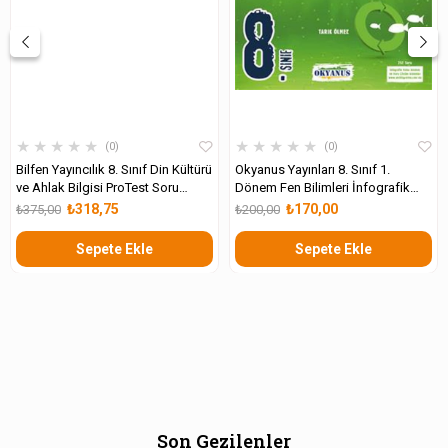
★
★
★
★
★
★
★
★
★
★
0
0
Bilfen Yayıncılık 8. Sınıf Din Kültürü
Okyanus Yayınları 8. Sınıf 1.
ve Ahlak Bilgisi ProTest Soru
Dönem Fen Bilimleri İnfografik
Bankası
Destekli Update Soru Bankası
₺318,75
₺170,00
₺375,00
₺200,00
Sepete Ekle
Sepete Ekle
Son Gezilenler