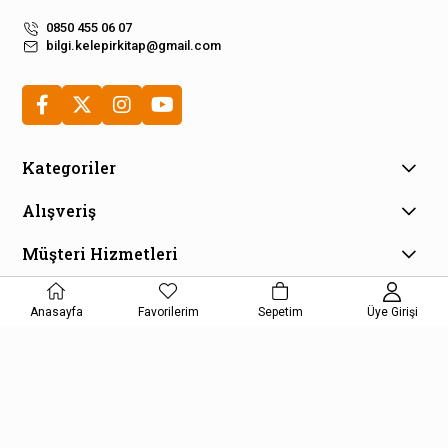
0850 455 06 07
bilgi.kelepirkitap@gmail.com
Kategoriler
Alışveriş
Müşteri Hizmetleri
E-Bülten Aboneliği
Anasayfa
Favorilerim
Sepetim
Üye Girişi
Kampanya ve fırsatlardan haberdar olmak için e-bültenimize
kayıt olun!
KAYDOL
Kişisel Verilerin Korunması Kanunu Aydınlatma Metnini kabul etmiş
olursunuz.