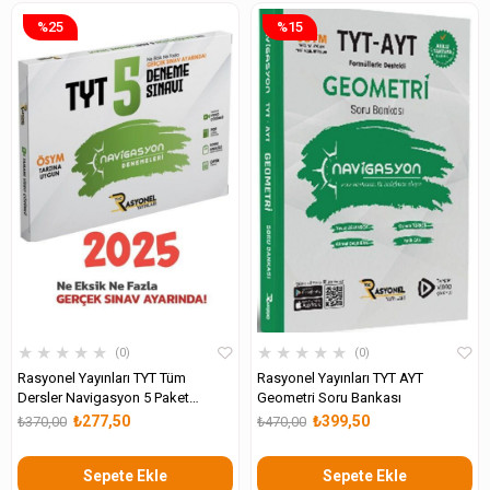
%25
%15
★
★
★
★
★
★
★
★
★
★
0
0
Rasyonel Yayınları TYT Tüm
Rasyonel Yayınları TYT AYT
Dersler Navigasyon 5 Paket
Geometri Soru Bankası
Deneme
₺277,50
₺399,50
₺370,00
₺470,00
Sepete Ekle
Sepete Ekle