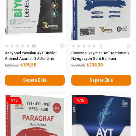
★
★
★
★
★
★
★
★
★
★
0
0
Rasyonel Yayınları AYT Biyoloji
Rasyonel Yayınları AYT Matematik
Alpinist Aşamalı 30 Deneme
Navigasyon Soru Bankası
₺195,50
₺338,30
₺230,00
₺398,00
Sepete Ekle
Sepete Ekle
%15
%15