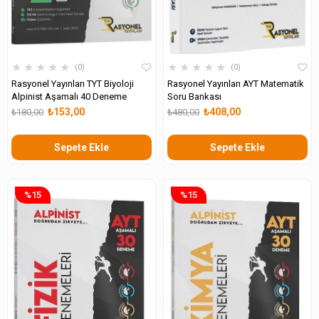
★
★
★
★
★
★
★
★
★
★
0
0
Rasyonel Yayınları TYT Biyoloji
Rasyonel Yayınları AYT Matematik
Alpinist Aşamalı 40 Deneme
Soru Bankası
₺153,00
₺408,00
₺180,00
₺480,00
Sepete Ekle
Sepete Ekle
%15
%15