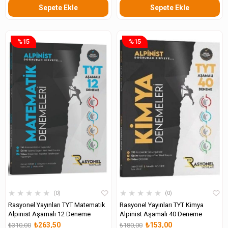
Sepete Ekle
Sepete Ekle
%15
%15
★
★
★
★
★
★
★
★
★
★
0
0
Rasyonel Yayınları TYT Matematik
Rasyonel Yayınları TYT Kimya
Alpinist Aşamalı 12 Deneme
Alpinist Aşamalı 40 Deneme
₺263,50
₺153,00
₺310,00
₺180,00