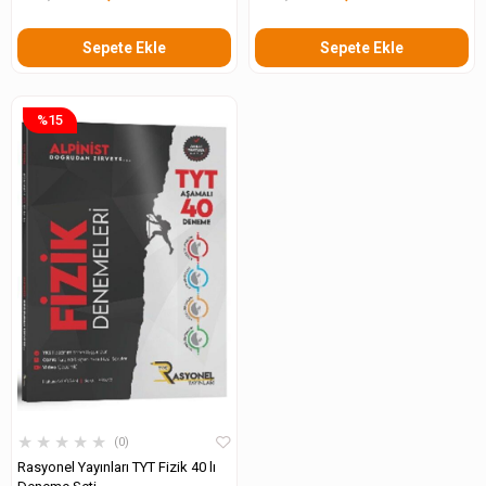
Sepete Ekle
Sepete Ekle
%15
★
★
★
★
★
0
Rasyonel Yayınları TYT Fizik 40 lı