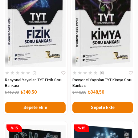
★
★
★
★
★
★
★
★
★
★
0
0
Rasyonel Yayınları TYT Fizik Soru
Rasyonel Yayınları TYT Kimya Soru
Bankası
Bankası
₺348,50
₺348,50
₺410,00
₺410,00
Sepete Ekle
Sepete Ekle
%15
%15