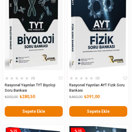
★
★
★
★
★
★
★
★
★
★
0
0
Rasyonel Yayınları TYT Biyoloji
Rasyonel Yayınları AYT Fizik Soru
Soru Bankası
Bankası
₺280,50
₺391,00
₺330,00
₺460,00
Sepete Ekle
Sepete Ekle
%15
%15