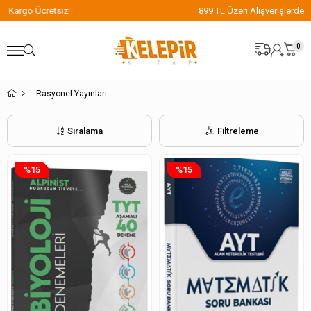
899 TL Üzeri Alışverişlerde Kargo Ücretsiz
0
Rasyonel Yayınları
Sıralama
Filtreleme
%15
%15