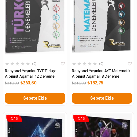
★
★
★
★
★
★
★
★
★
★
0
0
Rasyonel Yayınları TYT Türkçe
Rasyonel Yayınları AYT Matematik
Alpinist Aşamalı 12 Deneme
Alpinist Aşamalı 8 Deneme
₺263,50
₺182,75
₺310,00
₺215,00
Sepete Ekle
Sepete Ekle
%15
%15