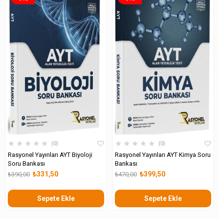
★
★
★
★
★
★
★
★
★
★
0
0
Rasyonel Yayınları AYT Biyoloji
Rasyonel Yayınları AYT Kimya Soru
Soru Bankası
Bankası
₺331,50
₺399,50
₺390,00
₺470,00
Sepete Ekle
Sepete Ekle