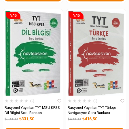
%15
%15
★
★
★
★
★
★
★
★
★
★
0
0
Rasyonel Yayınları TYT MSÜ KPSS
Rasyonel Yayınları TYT Türkçe
Dil Bilgisi Soru Bankası
Navigasyon Soru Bankası
₺331,50
₺416,50
₺390,00
₺490,00