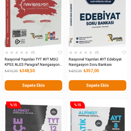
★
★
★
★
★
★
★
★
★
★
0
0
Rasyonel Yayınları TYT AYT MSÜ
Rasyonel Yayınları AYT Edebiyat
KPSS ALES Paragraf Navigasyon
Navigasyon Soru Bankası
Soru Bankası
₺348,50
₺357,00
₺410,00
₺420,00
Sepete Ekle
Sepete Ekle
%15
%15