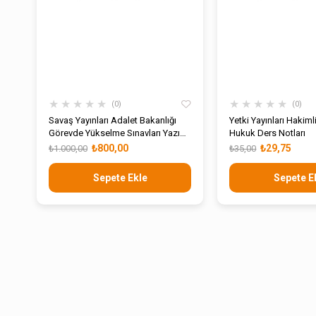
★
★
★
★
★
★
★
★
★
★
0
0
Savaş Yayınları Adalet Bakanlığı
Yetki Yayınları Hakim
Görevde Yükselme Sınavları Yazı
Hukuk Ders Notları
İşleri Müdürlüğü Konu Anlatımı ve
₺800,00
₺29,75
₺1.000,00
₺35,00
1000 Soru
Sepete Ekle
Sepete E