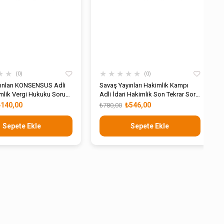
★
★
★
★
★
★
★
0
0
ınları KONSENSUS Adli
Savaş Yayınları Hakimlik Kampı
imlik Vergi Hukuku Soru
Adli İdari Hakimlik Son Tekrar Soru
Modül 10
Bankası
₺140,00
₺546,00
₺780,00
Sepete Ekle
Sepete Ekle