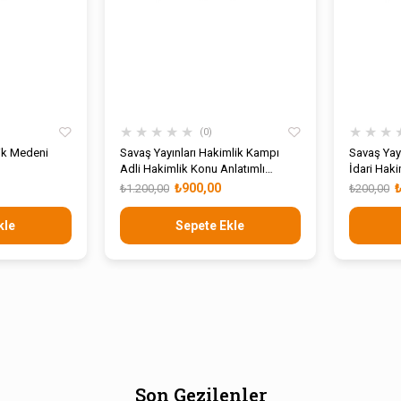
★
★
★
★
★
★
★
★
0
lik Medeni
Savaş Yayınları Hakimlik Kampı
Savaş Yay
Adli Hakimlik Konu Anlatımlı
İdari Hak
Modüler Set
Bankası 
₺900,00
₺1.200,00
₺200,00
kle
Sepete Ekle
Son Gezilenler