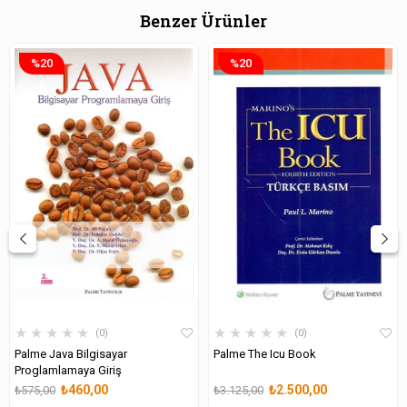
Benzer Ürünler
%20
%20
★
★
★
★
★
★
★
★
★
★
0
0
Palme Java Bilgisayar
Palme The Icu Book
Proglamlamaya Giriş
₺460,00
₺2.500,00
₺575,00
₺3.125,00