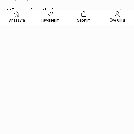
Müşteri Hizmetleri
Anasayfa
Favorilerim
Sepetim
Üye Girişi
E-Bülten Aboneliği
Kampanya ve fırsatlardan haberdar olmak için e-bültenimize
kayıt olun!
KAYDOL
Kişisel Verilerin Korunması Kanunu Aydınlatma Metnini kabul etmiş
olursunuz.
Copyright © 2026, Kelepir Kitap, All Rights Reserved