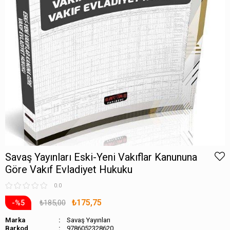
Savaş Yayınları Eski-Yeni Vakıflar Kanununa
Göre Vakıf Evladiyet Hukuku
0.0
₺175,75
₺185,00
5
Marka
Savaş Yayınları
Barkod
9786052328620