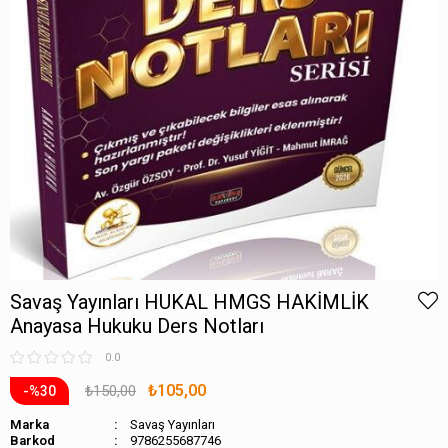
Savaş Yayınları HUKAL HMGS HAKİMLİK
Anayasa Hukuku Ders Notları
0.0
₺105,00
₺150,00
30
Marka
Savaş Yayınları
Barkod
9786255687746