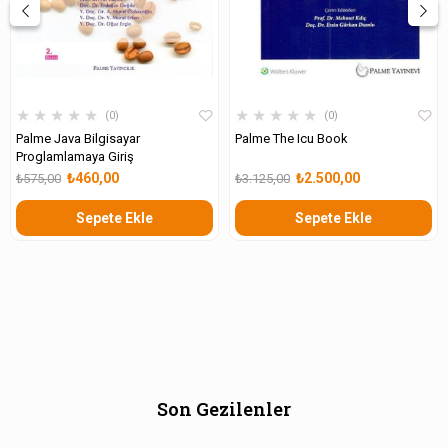
★
★
★
★
★
★
★
★
★
★
0
0
Palme Java Bilgisayar
Palme The Icu Book
Proglamlamaya Giriş
₺460,00
₺2.500,00
₺575,00
₺3.125,00
Sepete Ekle
Sepete Ekle
Son Gezilenler