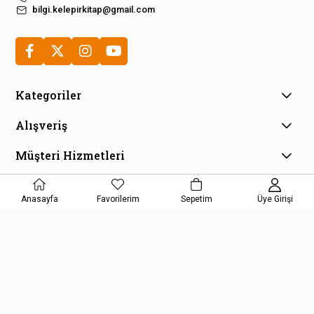
bilgi.kelepirkitap@gmail.com
Kategoriler
Alışveriş
Müşteri Hizmetleri
E-Bülten Aboneliği
Kampanya ve fırsatlardan haberdar olmak için e-bültenimize
Anasayfa
Favorilerim
Sepetim
Üye Girişi
kayıt olun!
KAYDOL
Kişisel Verilerin Korunması Kanunu Aydınlatma Metnini kabul etmiş
olursunuz.