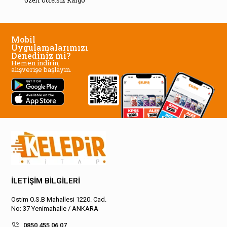
Üzeri Ücretsiz Kargo
Mobil
Uygulamalarımızı
Denediniz mi?
Hemen indirin,
alışverişe başlayın.
İLETİŞİM BİLGİLERİ
Ostim O.S.B Mahallesi 1220. Cad.
No: 37 Yenimahalle / ANKARA
0850 455 06 07