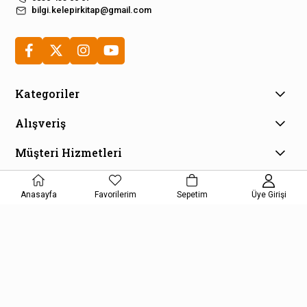
bilgi.kelepirkitap@gmail.com
Kategoriler
Alışveriş
Müşteri Hizmetleri
E-Bülten Aboneliği
Anasayfa
Favorilerim
Sepetim
Kampanya ve fırsatlardan haberdar olmak için e-bültenimize
Üye Girişi
kayıt olun!
KAYDOL
Kişisel Verilerin Korunması Kanunu Aydınlatma Metnini kabul etmiş
olursunuz.