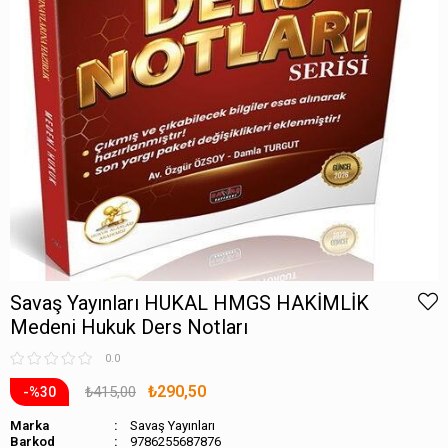
Savaş Yayınları HUKAL HMGS HAKİMLİK
Medeni Hukuk Ders Notları
0.0
₺290,50
₺415,00
30
Marka
Savaş Yayınları
Barkod
9786255687876