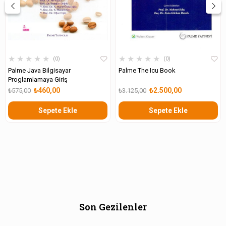
★
★
★
★
★
★
★
★
★
★
0
0
Palme Java Bilgisayar
Palme The Icu Book
Proglamlamaya Giriş
₺460,00
₺2.500,00
₺575,00
₺3.125,00
Sepete Ekle
Sepete Ekle
Son Gezilenler