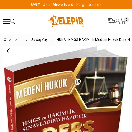
899 TL Üzeri Alışverişlerde Kargo Ücretsiz
0
Savaş Yayınları HUKAL HMGS HAKİMLİK Medeni Huku