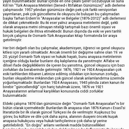
yayın bulunmaktadır. Bunlar içinde en öne çıkanı Şeref Gözübüyük ve Suna
Kili’nin "Türk Anayasa Metinleri (Sened-i İttifaktan Günümüze)” adlı derleme
çalışmasıdır. 1957 yılından günümüze değin pek çok farklı versiyonları
yayımlanan, pek çok güncelleme ile okuyucu ile buluşan bu çalışmadan
başka Tarhan Erdem’in "Anayasalar ve Belgeler (1876-2012)” adlı derlemesi
de dikkat çekmektedir. Bu iki eser yalnız anayasa metinlerini değil, şekli
olarak anayasa metni olmayan niteliği tartışmalı bazı önemli siyasi ve
hukuki belgeleri de ihtiva etmektedir. Bunun dışında da eski ve yeni tarihli
birçok çalışma ile Osmanlı-Türk Anayasaları kitap formatında bir araya
getirilmiştir.
Her biri değerli olan bu çalışmalar, akademisyen, öğrenci ve genel okuyucu
kitlesi için yararlı olmaktadır. Ancak önemli bir değişime sahne olan 19. ve
20. yüzyıl Osmanlı-Türk siyasi ve hukuki hayatı, bunu anayasa metinlerinin
içeriğine olduğu kadar bunların dış kalıplarına da yansıtmıştır. Alfabe ve
dilsel ifade değişikliklerini de içeren bu yansıtma, güncel okuyucu için bazı
zorlukları da beraberinde getirmiştir. 1876, 1921 ve 1924 Anayasaları çok
eski tarihlerden itibaren Latinize edilmiş oldukları için konunun zorluğu,
bunları okuyabilme imkânından çok güncel olarak anlamlandırma üzerinde
yoğunlaşmaktadır. Bunlardan 1924 Anayasası, 1945 yılında zaten kanun ile
birebir "güncellendiği” için hariç tutulmak üzere, 1876 ve 1921
Anayasalarının anlamsal karşılıkları konusunda ciddi zorluklar
bulunmaktadır.
Eldeki çalışma 1876’dan günümüze değin "Osmanlı-Türk Anayasaları”nı bir
bütün olarak içermektedir. Bunlardan ilk anayasa olan 1876 Kanun-ı Esasî’si
literatürde bir ilk olarak güncel Türkçesi ile de verilmiştir. Kuşkusuz bu
görev, bu kültüre ve dile çok daha aşina, alanının duayeni önceki kuşak
anayasa hukukçusu veya hukuk tarihçilerince çok daha iyi yerine
getirilebilirdi. "En doğru” anlamı verilerek madde bütünsellikleri