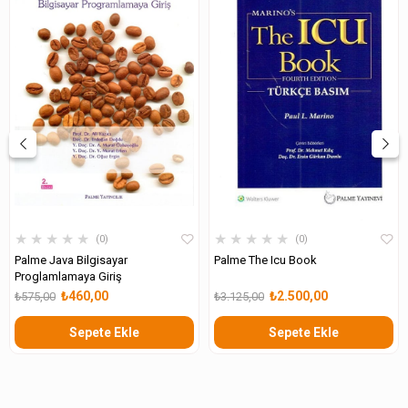
★
★
★
★
★
★
★
★
★
★
0
0
Palme Java Bilgisayar
Palme The Icu Book
Proglamlamaya Giriş
₺460,00
₺2.500,00
₺575,00
₺3.125,00
Sepete Ekle
Sepete Ekle