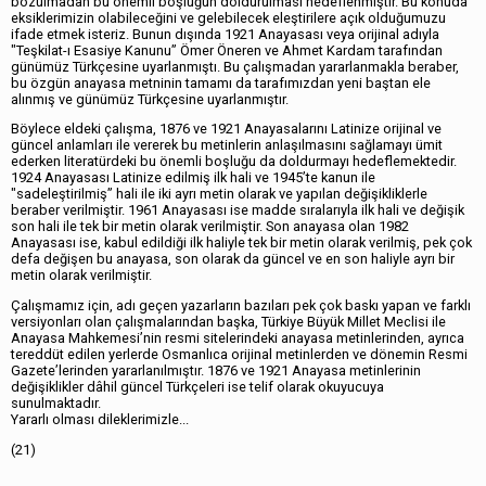
bozulmadan bu önemli boşluğun doldurulması hedeflenmiştir. Bu konuda
eksiklerimizin olabileceğini ve gelebilecek eleştirilere açık olduğumuzu
ifade etmek isteriz. Bunun dışında 1921 Anayasası veya orijinal adıyla
"Teşkilat-ı Esasiye Kanunu” Ömer Öneren ve Ahmet Kardam tarafından
günümüz Türkçesine uyarlanmıştı. Bu çalışmadan yararlanmakla beraber,
bu özgün anayasa metninin tamamı da tarafımızdan yeni baştan ele
alınmış ve günümüz Türkçesine uyarlanmıştır.
Böylece eldeki çalışma, 1876 ve 1921 Anayasalarını Latinize orijinal ve
güncel anlamları ile vererek bu metinlerin anlaşılmasını sağlamayı ümit
ederken literatürdeki bu önemli boşluğu da doldurmayı hedeflemektedir.
1924 Anayasası Latinize edilmiş ilk hali ve 1945’te kanun ile
"sadeleştirilmiş” hali ile iki ayrı metin olarak ve yapılan değişikliklerle
beraber verilmiştir. 1961 Anayasası ise madde sıralarıyla ilk hali ve değişik
son hali ile tek bir metin olarak verilmiştir. Son anayasa olan 1982
Anayasası ise, kabul edildiği ilk haliyle tek bir metin olarak verilmiş, pek çok
defa değişen bu anayasa, son olarak da güncel ve en son haliyle ayrı bir
metin olarak verilmiştir.
Çalışmamız için, adı geçen yazarların bazıları pek çok baskı yapan ve farklı
versiyonları olan çalışmalarından başka, Türkiye Büyük Millet Meclisi ile
Anayasa Mahkemesi’nin resmi sitelerindeki anayasa metinlerinden, ayrıca
tereddüt edilen yerlerde Osmanlıca orijinal metinlerden ve dönemin Resmi
Gazete’lerinden yararlanılmıştır. 1876 ve 1921 Anayasa metinlerinin
değişiklikler dâhil güncel Türkçeleri ise telif olarak okuyucuya
sunulmaktadır.
Yararlı olması dileklerimizle...
(21)