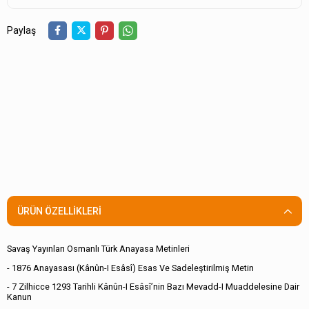
Paylaş
ÜRÜN ÖZELLIKLERI
Savaş Yayınları Osmanlı Türk Anayasa Metinleri
- 1876 Anayasası (Kânûn-I Esâsî) Esas Ve Sadeleştirilmiş Metin
- 7 Zilhicce 1293 Tarihli Kânûn-I Esâsî’nin Bazı Mevadd-I Muaddelesine Dair
Kanun