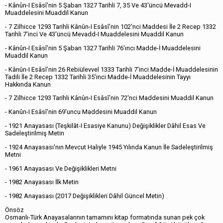
- Kânûn-I Esâsî’nin 5 Şaban 1327 Tarihli 7, 35 Ve 43'üncü Mevadd-I
Muaddelesini Muaddil Kanun
- 7 Zilhicce 1293 Tarihli Kânûn-I Esâsî’nin 102'nci Maddesi İle 2 Recep 1332
Tarihli 7'inci Ve 43'üncü Mevadd-I Muaddelesini Muaddil Kanun
- Kânûn-I Esâsî’nin 5 Şaban 1327 Tarihli 76'ıncı Madde-İ Muaddelesini
Muaddil Kanun
- Kânûn-I Esâsî’nin 26 Rebiülevvel 1333 Tarihli 7'inci Madde-İ Muaddelesinin
Tadili İle 2 Recep 1332 Tarihli 35'inci Madde-İ Muaddelesinin Tayyı
Hakkında Kanun
- 7 Zilhicce 1293 Tarihli Kânûn-I Esâsî’nin 72'nci Maddesini Muaddil Kanun
- Kanûn-I Esâsî’nin 69'uncu Maddesini Muaddil Kanun
- 1921 Anayasası (Teşkilât-I Esasiye Kanunu) Değişiklikler Dâhil Esas Ve
Sadeleştirilmiş Metin
- 1924 Anayasası'nın Mevcut Haliyle 1945 Yılında Kanun İle Sadeleştirilmiş
Metni
- 1961 Anayasası Ve Değişiklikleri Metni
- 1982 Anayasası İlk Metin
- 1982 Anayasası (2017 Değişiklikleri Dâhil Güncel Metin)​
Önsöz
Osmanlı-Türk Anayasalarının tamamını kitap formatında sunan pek çok