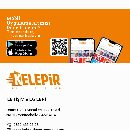
Mobil
Uygulamalarımızı
Denediniz mi?
Hemen indirin,
alışverişe başlayın.
İLETİŞİM BİLGİLERİ
Ostim O.S.B Mahallesi 1220. Cad.
No: 37 Yenimahalle / ANKARA
0850 455 06 07
bilgi.kelepirkitap@gmail.com