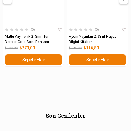
★
★
★
★
★
★
★
★
★
★
0
0
Mutlu Yayıncılık 2. Sınıf Tüm
Aydın Yayınları 2. Sınıf Hayat
Dersler Gold Soru Bankası
Bilgisi Kitabım
₺270,00
₺116,80
₺300,00
₺146,00
Sepete Ekle
Sepete Ekle
Son Gezilenler