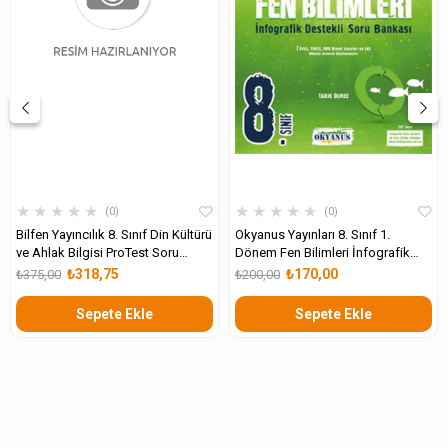
★
★
★
★
★
★
★
★
★
★
0
0
Bilfen Yayıncılık 8. Sınıf Din Kültürü
Okyanus Yayınları 8. Sınıf 1.
ve Ahlak Bilgisi ProTest Soru
Dönem Fen Bilimleri İnfografik
Bankası
Destekli Update Soru Bankası
₺318,75
₺170,00
₺375,00
₺200,00
Sepete Ekle
Sepete Ekle