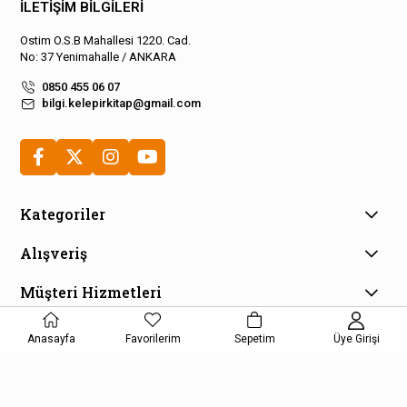
İLETİŞİM BİLGİLERİ
Ostim O.S.B Mahallesi 1220. Cad.
No: 37 Yenimahalle / ANKARA
0850 455 06 07
bilgi.kelepirkitap@gmail.com
Kategoriler
Alışveriş
Müşteri Hizmetleri
E-Bülten Aboneliği
Anasayfa
Favorilerim
Sepetim
Üye Girişi
Kampanya ve fırsatlardan haberdar olmak için e-bültenimize
kayıt olun!