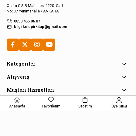
Ostim O.S.B Mahallesi 1220. Cad.
No: 37 Yenimahalle / ANKARA
0850 455 06 07
bilgi.kelepirkitap@gmail.com
Kategoriler
Alışveriş
Müşteri Hizmetleri
E-Bülten Aboneliği
Anasayfa
Favorilerim
Sepetim
Üye Girişi
Kampanya ve fırsatlardan haberdar olmak için e-bültenimize
kayıt olun!
KAYDOL
Kişisel Verilerin Korunması Kanunu Aydınlatma Metnini kabul etmiş