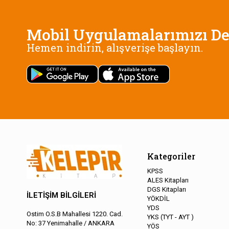
Mobil Uygulamalarımızı De
Hemen indirin, alışverişe başlayın.
Kategoriler
KPSS
ALES Kitapları
DGS Kitapları
İLETİŞİM BİLGİLERİ
YÖKDİL
YDS
Ostim O.S.B Mahallesi 1220. Cad.
YKS (TYT - AYT )
No: 37 Yenimahalle / ANKARA
YÖS