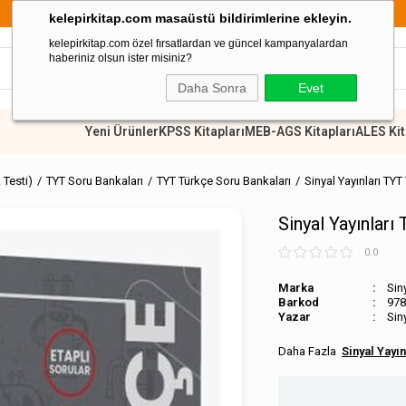
argo Ücretsiz
8
kelepirkitap.com masaüstü bildirimlerine ekleyin.
kelepirkitap.com özel fırsatlardan ve güncel kampanyalardan
haberiniz olsun ister misiniz?
Daha Sonra
Evet
Yeni Ürünler
KPSS Kitapları
MEB-AGS Kitapları
ALES Kit
 Testi)
TYT Soru Bankaları
TYT Türkçe Soru Bankaları
Sinyal Yayınları TY
Sinyal Yayınlar
0.0
Marka
Siny
Barkod
978
Sin
Sinyal Yayın