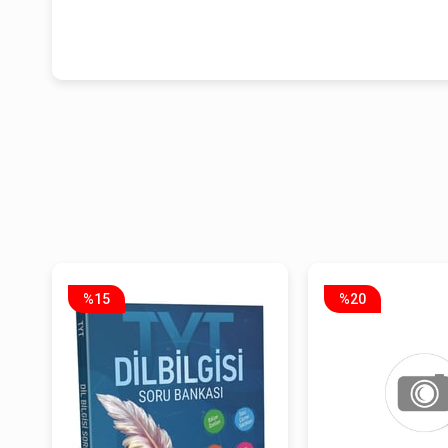
%15
%20