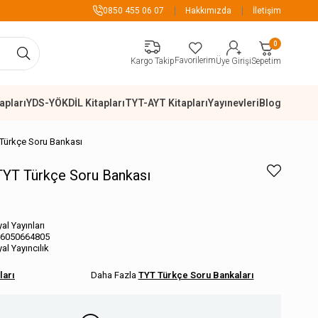
99 TL Üzeri Alışverişlerde Kargo Ücretsiz
0850 455 06 07
Hakkımızda
İletişim
0
Favorilerim
Sepetim
Kargo Takip
Üye Girişi
apları
YDS-YÖKDİL Kitapları
TYT-AYT Kitapları
Yayınevleri
Blog
T Türkçe Soru Bankası
ı TYT Türkçe Soru Bankası
al Yayınları
6050664805
yal Yayıncılık
ları
TYT Türkçe Soru Bankaları