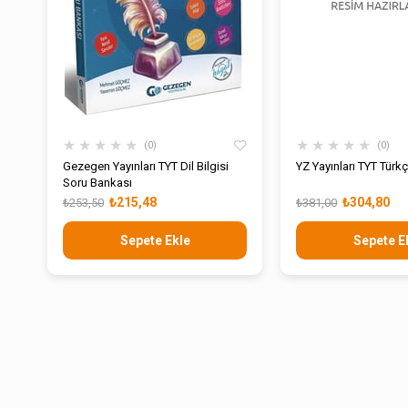
★
★
★
★
★
★
★
★
★
★
0
0
Gezegen Yayınları TYT Dil Bilgisi
YZ Yayınları TYT Türk
Soru Bankası
₺215,48
₺304,80
₺253,50
₺381,00
Sepete Ekle
Sepete E