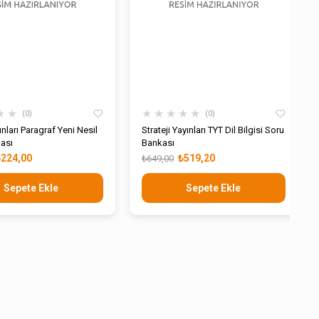
★
★
★
★
★
★
★
0
0
ınları Paragraf Yeni Nesil
Strateji Yayınları TYT Dil Bilgisi Soru
ası
Bankası
₺224,00
₺519,20
₺649,00
Sepete Ekle
Sepete Ekle