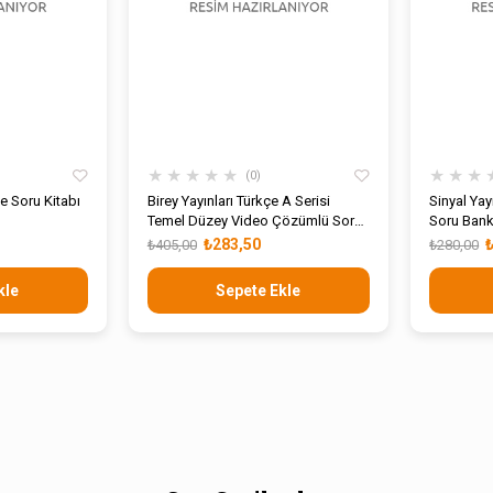
★
★
★
★
★
★
★
★
0
çe Soru Kitabı
Birey Yayınları Türkçe A Serisi
Sinyal Yay
Temel Düzey Video Çözümlü Soru
Soru Bank
Bankası
₺283,50
₺405,00
₺280,00
kle
Sepete Ekle