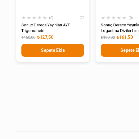
★
★
★
★
★
★
★
★
★
★
0
0
Sonuç Derece Yayınları AYT
Sonuç Derece Yayınla
Trigonometri
Logaritma Diziler Limi
₺127,50
₺161,50
₺150,00
₺190,00
Sepete Ekle
Sepete E