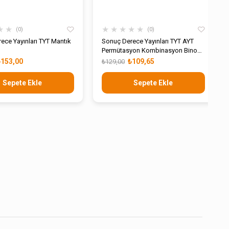
★
★
★
★
★
★
★
0
0
ece Yayınları TYT Mantık
Sonuç Derece Yayınları TYT AYT
Permütasyon Kombinasyon Binom
Olasılık İstatistik
₺153,00
₺109,65
₺129,00
Sepete Ekle
Sepete Ekle