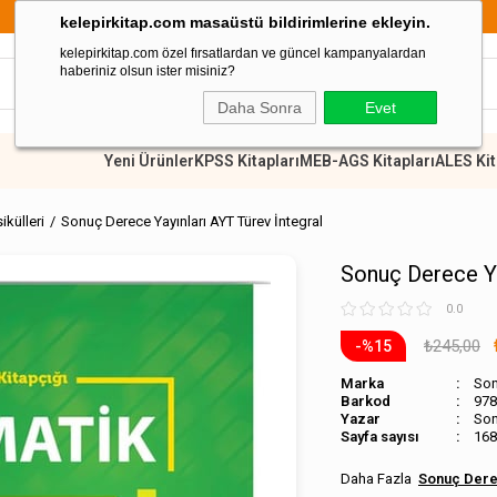
899 TL Üzeri Alışverişlerde Kargo Ücretsiz
kelepirkitap.com masaüstü bildirimlerine ekleyin.
kelepirkitap.com özel fırsatlardan ve güncel kampanyalardan
haberiniz olsun ister misiniz?
Daha Sonra
Evet
Yeni Ürünler
KPSS Kitapları
MEB-AGS Kitapları
ALES Kit
külleri
Sonuç Derece Yayınları AYT Türev İntegral
Sonuç Derece Ya
0.0
₺245,00
15
Marka
Son
Barkod
978
Son
Sayfa sayısı
168
Sonuç Dere