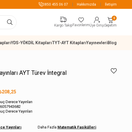
899 TL Üzeri Alışverişlerde Kargo Ücretsiz
0850 455 06 07
Hakkımızda
İletişim
0
Favorilerim
Sepetim
Kargo Takip
Üye Girişi
apları
YDS-YÖKDİL Kitapları
TYT-AYT Kitapları
Yayınevleri
Blog
yınları AYT Türev İntegral
₺208,25
uç Derece Yayınları
6057943682
uç Derece Yayınları
ce Yayınları
Matematik Fasikülleri