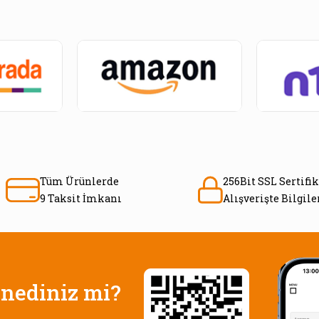
Tüm Ürünlerde
256Bit SSL Sertifik
9 Taksit İmkanı
Alışverişte Bilgil
nediniz mi?