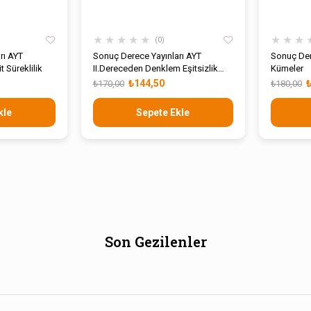
★
★
★
★
★
★
★
★
0
rı AYT
Sonuç Derece Yayınları AYT
Sonuç Der
t Süreklilik
II.Dereceden Denklem Eşitsizlik
Kümeler
Parabol Karmaşık Sayılar
₺144,50
₺170,00
₺180,00
kle
Sepete Ekle
Son Gezilenler