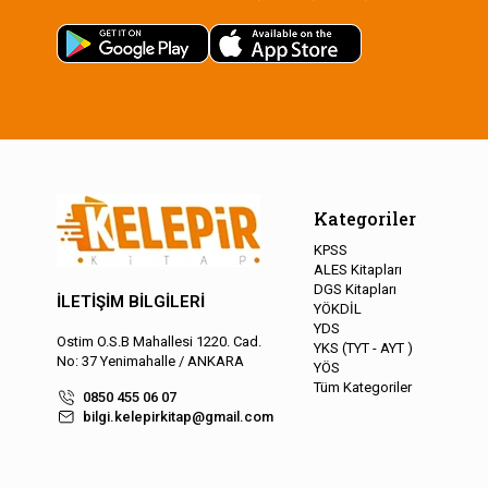
Kategoriler
KPSS
ALES Kitapları
DGS Kitapları
İLETİŞİM BİLGİLERİ
YÖKDİL
YDS
Ostim O.S.B Mahallesi 1220. Cad.
YKS (TYT - AYT )
No: 37 Yenimahalle / ANKARA
YÖS
Tüm Kategoriler
0850 455 06 07
bilgi.kelepirkitap@gmail.com