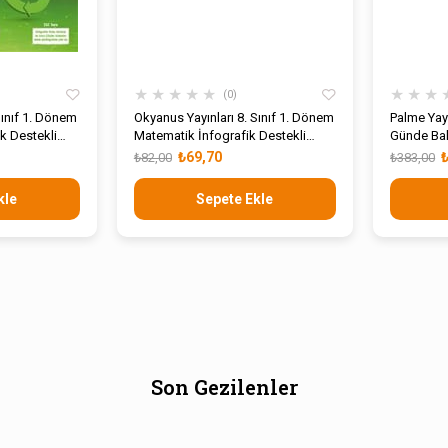
★
★
★
★
★
★
★
★
0
Sınıf 1. Dönem
Okyanus Yayınları 8. Sınıf 1. Dönem
Palme Yayı
ik Destekli
Matematik İnfografik Destekli
Günde Bah
Update Soru Bankası
₺69,70
₺82,00
₺383,00
kle
Sepete Ekle
Son Gezilenler