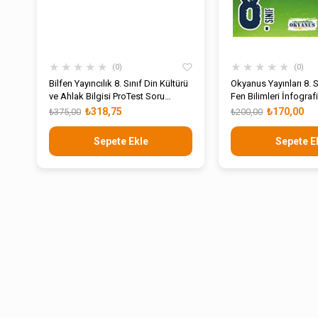
★
★
★
★
★
★
★
★
★
★
0
0
Bilfen Yayıncılık 8. Sınıf Din Kültürü
Okyanus Yayınları 8. 
ve Ahlak Bilgisi ProTest Soru
Fen Bilimleri İnfograf
Bankası
Update Soru Bankası
₺318,75
₺170,00
₺375,00
₺200,00
Sepete Ekle
Sepete E