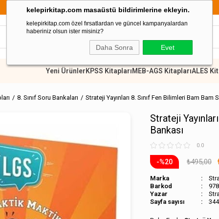
899 TL Üzeri Alışverişlerde
kelepirkitap.com masaüstü bildirimlerine ekleyin.
kelepirkitap.com özel fırsatlardan ve güncel kampanyalardan
haberiniz olsun ister misiniz?
Daha Sonra
Evet
Yeni Ürünler
KPSS Kitapları
MEB-AGS Kitapları
ALES Kit
pları
8. Sınıf Soru Bankaları
Strateji Yayınları 8. Sınıf Fen Bilimleri Bam Bam
Strateji Yayınla
Bankası
0.0
₺495,00
20
Marka
Stra
Barkod
978
Stra
Sayfa sayısı
344