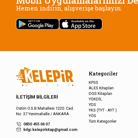
Mobil Uygulamalarımızı De
Hemen indirin, alışverişe başlayın.
Kategoriler
KPSS
ALES Kitapları
DGS Kitapları
İLETİŞİM BİLGİLERİ
YÖKDİL
YDS
Ostim O.S.B Mahallesi 1220. Cad.
YKS (TYT - AYT )
No: 37 Yenimahalle / ANKARA
YÖS
Tüm Kategoriler
0850 455 06 07
bilgi.kelepirkitap@gmail.com