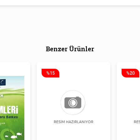
Benzer Ürünler
%15
%20