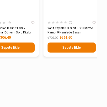
★
★
★
★
★
★
★
0
0
nları 8. Sınıf LGS 7
Yanıt Yayınları 8. Sınıf LGS Bitirme
ar Dönemi Soru Kitabı
Kampı 9 Hamlede Başarı
₺306,40
₺561,60
₺702,00
Sepete Ekle
Sepete Ekle