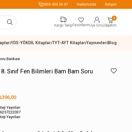
 Kargo Ücretsiz
0850 455 06 07
Hakkımızda
İletişim
0
Favorilerim
Sepetim
Kargo Takip
Üye Girişi
apları
YDS-YÖKDİL Kitapları
TYT-AYT Kitapları
Yayınevleri
Blog
 Soru Bankası
rı 8. Sınıf Fen Bilimleri Bam Bam Soru
₺396,00
teji Yayınları
6257222037
teji Yayınları