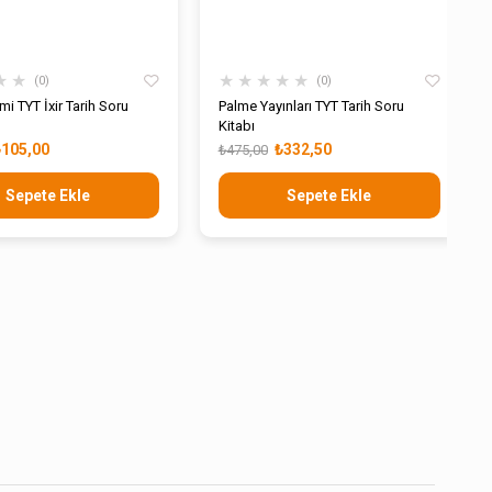
★
★
★
★
★
★
★
0
0
i TYT İxir Tarih Soru
Palme Yayınları TYT Tarih Soru
Kitabı
₺105,00
₺332,50
₺475,00
Sepete Ekle
Sepete Ekle