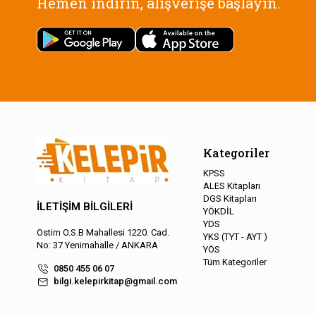
Hemen indirin, alışverişe başlayın.
Kategoriler
KPSS
ALES Kitapları
DGS Kitapları
İLETİŞİM BİLGİLERİ
YÖKDİL
YDS
Ostim O.S.B Mahallesi 1220. Cad.
YKS (TYT - AYT )
No: 37 Yenimahalle / ANKARA
YÖS
Tüm Kategoriler
0850 455 06 07
bilgi.kelepirkitap@gmail.com