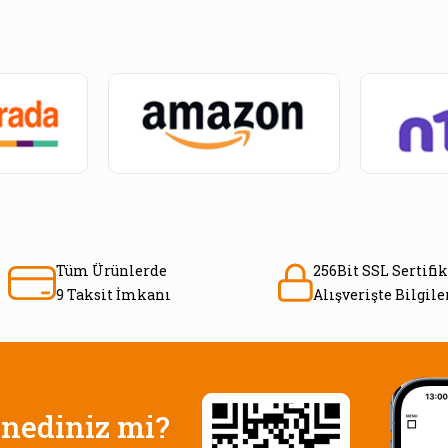
Tüm Ürünlerde
256Bit SSL Sertifik
9 Taksit İmkanı
Alışverişte Bilgil
nediniz mi?