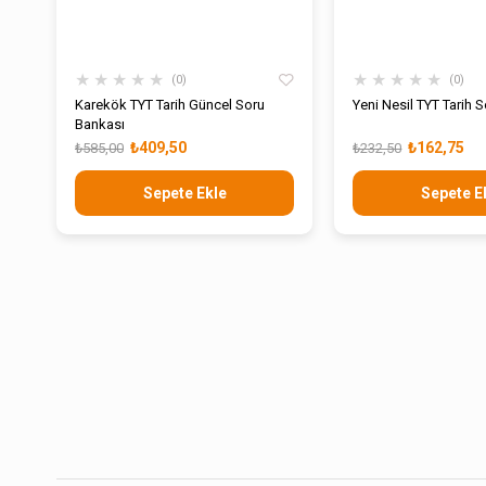
★
★
★
★
★
★
★
★
★
★
0
0
Karekök TYT Tarih Güncel Soru
Yeni Nesil TYT Tarih S
Bankası
₺409,50
₺162,75
₺585,00
₺232,50
Sepete Ekle
Sepete E