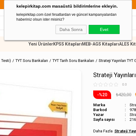
899 TL Üzeri Alışverişlerde Kargo Ücretsiz
kelepirkitap.com masaüstü bildirimlerine ekleyin.
kelepirkitap.com özel fırsatlardan ve güncel kampanyalardan
haberiniz olsun ister misiniz?
Daha Sonra
Evet
Yeni Ürünler
KPSS Kitapları
MEB-AGS Kitapları
ALES Kit
 Testi)
TYT Soru Bankaları
TYT Tarih Soru Bankaları
Strateji Yayınları TY
Strateji Yayınla
0.0
₺420,00
20
Marka
Stra
Barkod
978
Stra
Sayfa sayısı
216
Strateji Yay