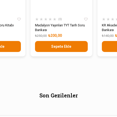
★
★
★
★
★
★
★
★
0
oru Kitabı
Madalyon Yayınları TYT Tarih Soru
KR Akadem
Bankası
Bankası
₺200,00
₺250,00
₺140,00
kle
Sepete Ekle
Son Gezilenler