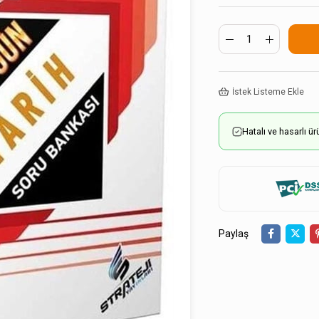
İstek Listeme Ekle
Hatalı ve hasarlı 
Paylaş