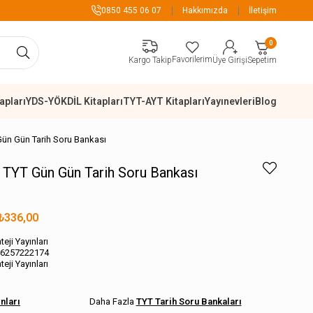
899 TL Üzeri Alışverişlerde Kargo Ücre
0850 455 06 07
Hakkımızda
İletişim
0
Favorilerim
Sepetim
Kargo Takip
Üye Girişi
apları
YDS-YÖKDİL Kitapları
TYT-AYT Kitapları
Yayınevleri
Blog
T Gün Gün Tarih Soru Bankası
rı TYT Gün Gün Tarih Soru Bankası
₺336,00
teji Yayınları
6257222174
teji Yayınları
ınları
TYT Tarih Soru Bankaları