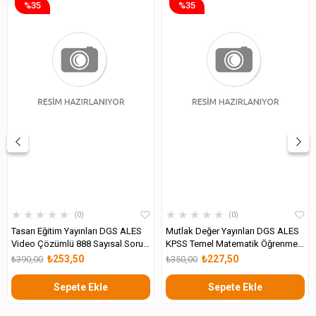
%35
%35
★
★
★
★
★
★
★
★
★
★
0
0
Tasarı Eğitim Yayınları DGS ALES
Mutlak Değer Yayınları DGS ALES
Video Çözümlü 888 Sayısal Soru
KPSS Temel Matematik Öğrenmek
Bankası
İstiyor Musun 1. Kitap
₺253,50
₺227,50
₺390,00
₺350,00
Sepete Ekle
Sepete Ekle