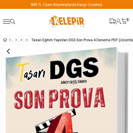
899 TL Üzeri Alışverişlerde Kargo Ücretsiz
0
Tasarı Eğitim Yayınları DGS Son Prova 4 Deneme PDF Çözüml