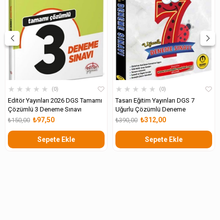
★
★
★
★
★
★
★
★
★
★
0
0
Editör Yayınları 2026 DGS Tamamı
Tasarı Eğitim Yayınları DGS 7
Çözümlü 3 Deneme Sınavı
Uğurlu Çözümlü Deneme
₺97,50
₺312,00
₺150,00
₺390,00
Sepete Ekle
Sepete Ekle