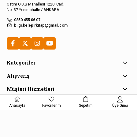
Ostim O.S.B Mahallesi 1220. Cad.
No: 37 Yenimahalle / ANKARA
0850 455 06 07
bilgi.kelepirkitap@gmail.com
Kategoriler
Alışveriş
Müşteri Hizmetleri
E-Bülten Aboneliği
Anasayfa
Favorilerim
Sepetim
Üye Girişi
Kampanya ve fırsatlardan haberdar olmak için e-bültenimize
kayıt olun!
KAYDOL
Kişisel Verilerin Korunması Kanunu Aydınlatma Metnini kabul etmiş