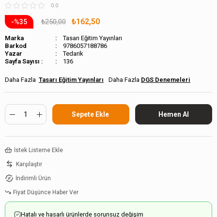
0.0
₺162,50
₺250,00
35
Marka
Tasarı Eğitim Yayınları
Barkod
9786057188786
Tedarik
Sayfa Sayısı :
136
Tasarı Eğitim Yayınları
DGS Denemeleri
İstek Listeme Ekle
Karşılaştır
İndirimli Ürün
Fiyat Düşünce Haber Ver
Hatalı ve hasarlı ürünlerde sorunsuz değişim