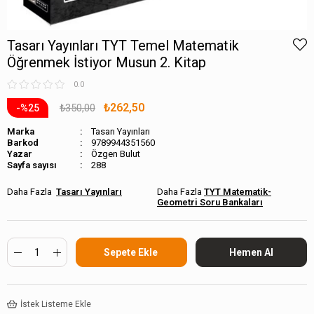
Tasarı Yayınları TYT Temel Matematik
Öğrenmek İstiyor Musun 2. Kitap
0.0
₺262,50
₺350,00
25
Marka
Tasarı Yayınları
Barkod
9789944351560
Özgen Bulut
Sayfa sayısı
288
Tasarı Yayınları
TYT Matematik-
Geometri Soru Bankaları
İstek Listeme Ekle