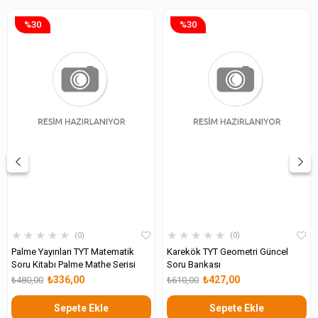
%30
%30
★
★
★
★
★
★
★
★
★
★
0
0
Palme Yayınları TYT Matematik
Karekök TYT Geometri Güncel
Soru Kitabı Palme Mathe Serisi
Soru Bankası
₺336,00
₺427,00
₺480,00
₺610,00
Sepete Ekle
Sepete Ekle