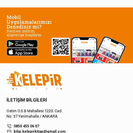
Mobil
Uygulamalarımızı
Denediniz mi?
Hemen indirin,
alışverişe başlayın.
İLETİŞİM BİLGİLERİ
Ostim O.S.B Mahallesi 1220. Cad.
No: 37 Yenimahalle / ANKARA
0850 455 06 07
bilgi.kelepirkitap@gmail.com