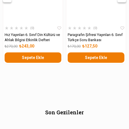
★
★
★
★
★
★
★
★
★
★
0
0
Hız Yayınları 6. Sınıf Din Kültürü ve
Paragrafın Şifresi Yayınları 6. Sınıf
Ahlak Bilgisi Etkinlik Defteri
Türkçe Soru Bankası
₺243,00
₺127,50
₺270,00
₺170,00
Sepete Ekle
Sepete Ekle
Son Gezilenler