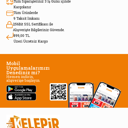
Tüm Siparişleriniz 3 İş Günü içinde
Kargolanır
Tüm Ürünlerde
9 Taksit İmkanı
256Bit SSL Sertifikası ile
Alışverişte Bilgileriniz Güvende.
899,00 TL.
Üzeri Ücretsiz Kargo
Mobil
Uygulamalarımızı
Denediniz mi?
Hemen indirin,
alışverişe başlayın.