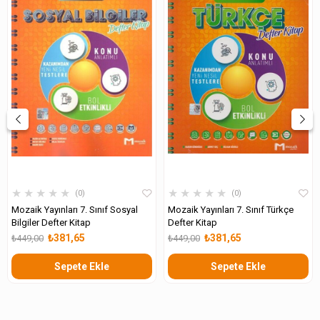
★
★
★
★
★
★
★
★
★
★
0
0
Mozaik Yayınları 7. Sınıf Sosyal
Mozaik Yayınları 7. Sınıf Türkçe
Bilgiler Defter Kitap
Defter Kitap
₺381,65
₺381,65
₺449,00
₺449,00
Sepete Ekle
Sepete Ekle