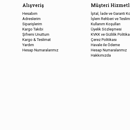
Alışveriş
Müşteri Hizmetl
Hesabım
İptal, İade ve Garanti Ko
Adreslerim
İşlem Rehberi ve Teslim
Siparişlerim
Kullanım Koşulları
Kargo Takibi
Üyelik Sözleşmesi
Şifremi Unuttum
KVKK ve Gizlilik Politika
Kargo & Teslimat
Çerez Politikası
Yardım
Havale ile Ödeme
Hesap Numaralarımız
Hesap Numaralarımız
Hakkımızda
Copyright © 2026, Kelepir Kitap, All Rights Reserved