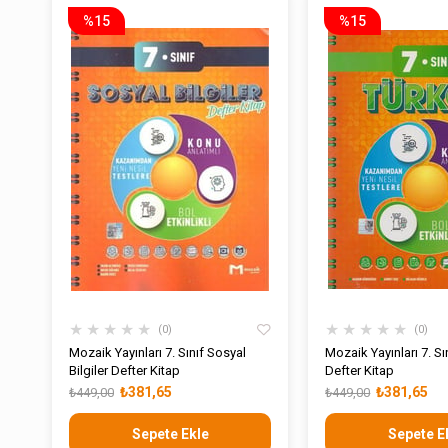
%15
%15
★
★
★
★
★
★
★
★
★
★
0
0
Mozaik Yayınları 7. Sınıf Sosyal
Mozaik Yayınları 7. Sı
Bilgiler Defter Kitap
Defter Kitap
₺381,65
₺381,65
₺449,00
₺449,00
Sepete Ekle
Sepete E