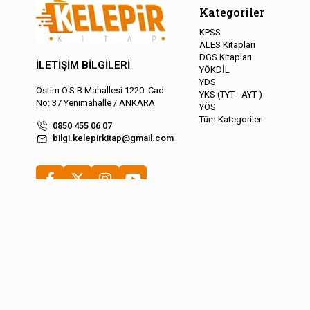
Kategoriler
KPSS
ALES Kitapları
DGS Kitapları
İLETİŞİM BİLGİLERİ
YÖKDİL
YDS
Ostim O.S.B Mahallesi 1220. Cad.
YKS (TYT - AYT )
No: 37 Yenimahalle / ANKARA
YÖS
Tüm Kategoriler
0850 455 06 07
bilgi.kelepirkitap@gmail.com