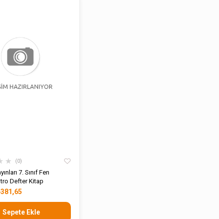
★
★
0
ınları 7. Sınıf Fen
ntro Defter Kitap
₺381,65
Sepete Ekle