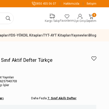
899 TL Üzeri Alışverişlerde Ka
0850 455 06 07
Hakkımızda
İletişim
0
Favorilerim
Sepetim
Kargo Takip
Üye Girişi
apları
YDS-YÖKDİL Kitapları
TYT-AYT Kitapları
Yayınevleri
Blog
. Sınıf Aktif Defter Türkçe
t Yayınları
6257943703
ap İşler
arı
7. Sınıf Akıllı Defter