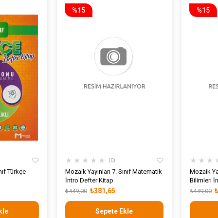
%15
%15
★
★
★
★
★
★
★
★
0
nıf Türkçe
Mozaik Yayınları 7. Sınıf Matematik
Mozaik Yay
İntro Defter Kitap
Bilimleri İ
₺381,65
₺449,00
₺449,00
kle
Sepete Ekle