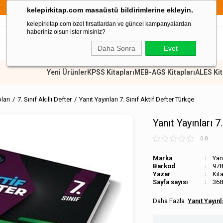
899 TL Üzeri Alışverişlerde Kargo Ücretsiz
kelepirkitap.com masaüstü bildirimlerine ekleyin.
kelepirkitap.com özel fırsatlardan ve güncel kampanyalardan
haberiniz olsun ister misiniz?
Daha Sonra
Evet
Yeni Ürünler
KPSS Kitapları
MEB-AGS Kitapları
ALES Kit
pları
7. Sınıf Akıllı Defter
Yanıt Yayınları 7. Sınıf Aktif Defter Türkçe
Yanıt Yayınları 7
0.0
Marka
Yanı
Barkod
978
Kit
Sayfa sayısı
368
Yanıt Yayınl