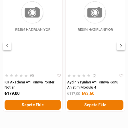
★
★
★
★
★
★
★
★
★
★
0
0
KR Akademi AYT Kimya Poster
Aydın Yayınları AYT Kimya Konu
Notlar
Anlatım Modülü 4
₺179,00
₺93,60
₺117,00
Sepete Ekle
Sepete Ekle