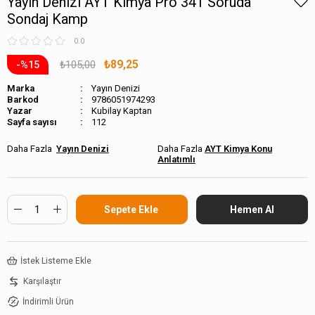
Yayın Denizi AYT Kimya Pro 341 Soruda
Sondaj Kamp
0.0
₺89,25
₺105,00
15
Marka
Yayın Denizi
Barkod
9786051974293
Kubilay Kaptan
Sayfa sayısı
112
Yayın Denizi
AYT Kimya Konu
Anlatımlı
İstek Listeme Ekle
Karşılaştır
İndirimli Ürün