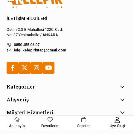
İLETİŞİM BİLGİLERİ
Ostim O.S.B Mahallesi 1220. Cad.
No: 37 Yenimahalle / ANKARA
0850 455 06 07
bilgi.kelepirkitap@gmail.com
Kategoriler
Alışveriş
Müşteri Hizmetleri
E-Bülten Aboneliği
Anasayfa
Favorilerim
Sepetim
Üye Girişi
Kampanya ve fırsatlardan haberdar olmak için e-bültenimize