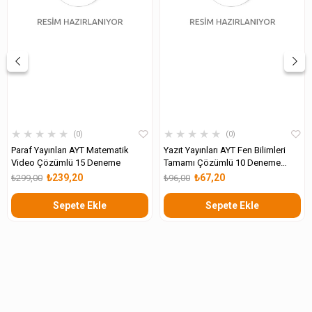
★
★
★
★
★
★
★
★
★
★
0
0
Paraf Yayınları AYT Matematik
Yazıt Yayınları AYT Fen Bilimleri
Video Çözümlü 15 Deneme
Tamamı Çözümlü 10 Deneme
Sınavı
₺239,20
₺67,20
₺299,00
₺96,00
Sepete Ekle
Sepete Ekle