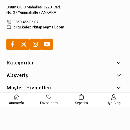
Ostim O.S.B Mahallesi 1220. Cad.
No: 37 Yenimahalle / ANKARA
0850 455 06 07
bilgi.kelepirkitap@gmail.com
Kategoriler
Alışveriş
Müşteri Hizmetleri
E-Bülten Aboneliği
Anasayfa
Favorilerim
Sepetim
Üye Girişi
Kampanya ve fırsatlardan haberdar olmak için e-bültenimize
kayıt olun!
KAYDOL