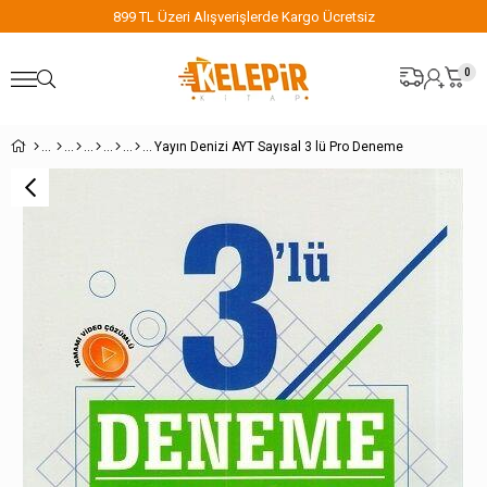
899 TL Üzeri Alışverişlerde Kargo Ücretsiz
8
0
Yayın Denizi AYT Sayısal 3 lü Pro Deneme