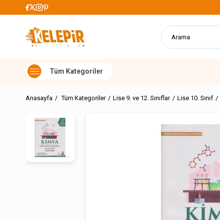
go Ücretsiz
899
Anasayfa
Tüm Kategoriler
Lise 9. ve 12. Sınıflar
Lise 10. Sınıf