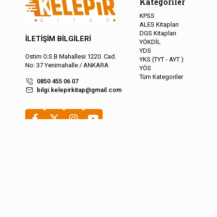
Kategoriler
KPSS
ALES Kitapları
DGS Kitapları
İLETİŞİM BİLGİLERİ
YÖKDİL
YDS
Ostim O.S.B Mahallesi 1220. Cad.
YKS (TYT - AYT )
No: 37 Yenimahalle / ANKARA
YÖS
Tüm Kategoriler
0850 455 06 07
bilgi.kelepirkitap@gmail.com