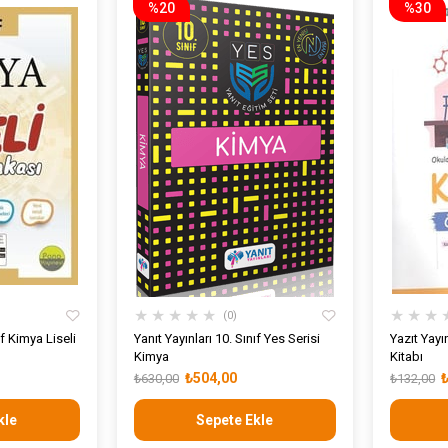
%20
%30
★
★
★
★
★
★
★
★
0
ıf Kimya Liseli
Yanıt Yayınları 10. Sınıf Yes Serisi
Yazıt Yayı
Kimya
Kitabı
₺504,00
₺630,00
₺132,00
kle
Sepete Ekle