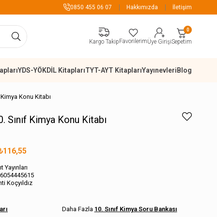
899 TL Üzeri Alışverişlerde Kargo Ücretsiz
0850 455 06 07
Hakkımızda
İletişim
0
Favorilerim
Sepetim
Kargo Takip
Üye Girişi
apları
YDS-YÖKDİL Kitapları
TYT-AYT Kitapları
Yayınevleri
Blog
ıf Kimya Konu Kitabı
10. Sınıf Kimya Konu Kitabı
₺116,55
t Yayınları
6054445615
ti Koçyıldız
arı
10. Sınıf Kimya Soru Bankası