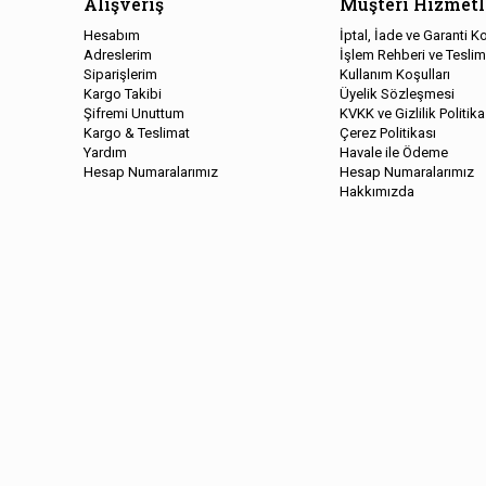
Alışveriş
Müşteri Hizmetl
Hesabım
İptal, İade ve Garanti Ko
Adreslerim
İşlem Rehberi ve Teslim
Siparişlerim
Kullanım Koşulları
Kargo Takibi
Üyelik Sözleşmesi
Şifremi Unuttum
KVKK ve Gizlilik Politika
Kargo & Teslimat
Çerez Politikası
Yardım
Havale ile Ödeme
Hesap Numaralarımız
Hesap Numaralarımız
Hakkımızda
Copyright © 2026, Kelepir Kitap, All Rights Reserved