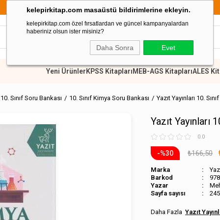
 TL Üzeri Alışverişlerde Kargo Ücretsiz
kelepirkitap.com masaüstü bildirimlerine ekleyin.
kelepirkitap.com özel fırsatlardan ve güncel kampanyalardan
haberiniz olsun ister misiniz?
Daha Sonra
Evet
Yeni Ürünler
KPSS Kitapları
MEB-AGS Kitapları
ALES Kit
10. Sınıf Soru Bankası
10. Sınıf Kimya Soru Bankası
Yazıt Yayınları 10. Sın
Yazıt Yayınları 
0.0
₺166,50
30
Marka
Yazı
Barkod
978
Meh
Sayfa sayısı
245
Yazıt Yayınl