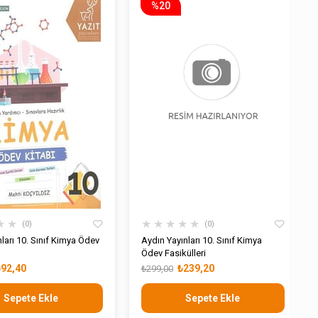
%20
★
★
★
★
★
★
★
0
0
nları 10. Sınıf Kimya Ödev
Aydın Yayınları 10. Sınıf Kimya
Ödev Fasikülleri
₺92,40
₺239,20
₺299,00
Sepete Ekle
Sepete Ekle