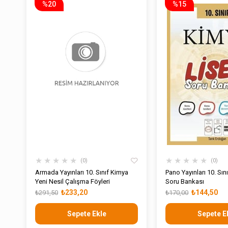
%20
%15
★
★
★
★
★
★
★
★
★
★
0
0
Armada Yayınları 10. Sınıf Kimya
Pano Yayınları 10. Sın
Yeni Nesil Çalışma Föyleri
Soru Bankası
₺233,20
₺144,50
₺291,50
₺170,00
Sepete Ekle
Sepete E