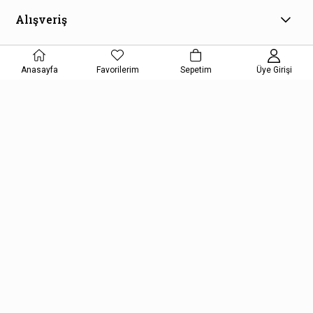
Alışveriş
Müşteri Hizmetleri
Anasayfa
Favorilerim
Sepetim
Üye Girişi
E-Bülten Aboneliği
Kampanya ve fırsatlardan haberdar olmak için e-bültenimize
kayıt olun!
KAYDOL
Kişisel Verilerin Korunması Kanunu Aydınlatma Metnini kabul etmiş
olursunuz.
Copyright © 2026, Kelepir Kitap, All Rights Reserved