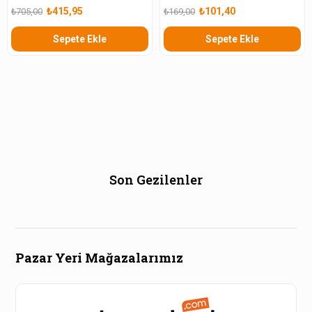
Düzenlenmiş Tamamı Çözümlü
Göre Çıkmış Sorular 2024 (2024
₺415,95
₺101,40
₺705,00
₺169,00
Çıkmış Sorular Seti (2024 soruları
soruları dahil)
dahil)
Sepete Ekle
Sepete Ekle
Son Gezilenler
Pazar Yeri Mağazalarımız