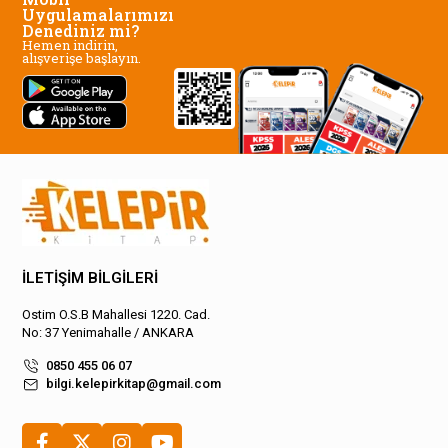
Uygulamalarımızı
Denediniz mi?
Hemen indirin,
alışverişe başlayın.
İLETİŞİM BİLGİLERİ
Ostim O.S.B Mahallesi 1220. Cad.
No: 37 Yenimahalle / ANKARA
0850 455 06 07
bilgi.kelepirkitap@gmail.com