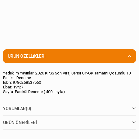
ÜRÜN ÖZELLIKLERI
Yediiklim Yayınları 2026 KPSS Son Viraj Serisi GY-GK Tamamı Çözümlü 10
Fasikül Deneme
Isbn: 9786258537550
Ebat: 19*27
Sayfa: Fasikül Deneme ( 400 sayfa)
YORUMLAR
(0)
ÜRÜN ÖNERILERI