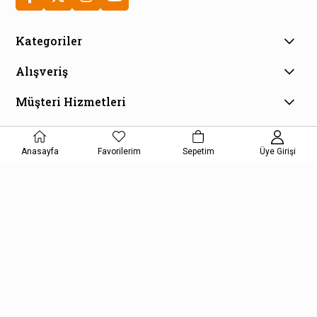
Kategoriler
Alışveriş
Müşteri Hizmetleri
E-Bülten Aboneliği
Kampanya ve fırsatlardan haberdar olmak için e-bültenimize
Anasayfa
Favorilerim
Sepetim
Üye Girişi
kayıt olun!
KAYDOL
Kişisel Verilerin Korunması Kanunu Aydınlatma Metnini kabul etmiş
olursunuz.