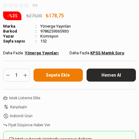
0.0
₺178,75
₺275,00
35
Marka
Yönerge Yayınları
Barkod
9786259365930
Komisyon
Sayfa sayısı
152
Yönerge Yayınları
KPSS Mantık Soru
İstek Listeme Ekle
Karşılaştır
İndirimli Ürün
Fiyat Düşünce Haber Ver