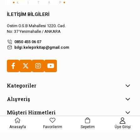
İLETİŞİM BİLGİLERİ
Ostim O.S.B Mahallesi 1220. Cad.
No: 37 Yenimahalle / ANKARA
0850 455 06 07
bilgi.kelepirkitap@gmail.com
Kategoriler
Alışveriş
Müşteri Hizmetleri
E-Bülten Aboneliği
Anasayfa
Favorilerim
Sepetim
Üye Girişi
Kampanya ve fırsatlardan haberdar olmak için e-bültenimize
kayıt olun!