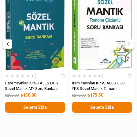
★
★
★
★
★
★
★
★
★
★
0
0
Data Yayınları KPSS ALES DGS
İrem Yayınları KPSS ALES DGS
Sözel Mantık MY Soru Bankası
YKS Sözel Mantık Tamamı
Çözümlü Soru Bankası
₺130,00
₺175,50
₺200,00
₺270,00
Sepete Ekle
Sepete Ekle