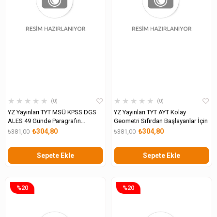
★
★
★
★
★
★
★
★
★
★
0
0
YZ Yayınları TYT MSÜ KPSS DGS
YZ Yayınları TYT AYT Kolay
ALES 49 Günde Paragrafın
Geometri Sıfırdan Başlayanlar İçin
Günlüğü
₺304,80
₺304,80
₺381,00
₺381,00
Sepete Ekle
Sepete Ekle
%20
%20