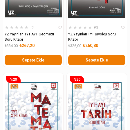
★
★
★
★
★
★
★
★
★
★
0
0
YZ Yayınları TYT AYT Geometri
YZ Yayınları TYT Biyoloji Soru
Soru Kitabı
Kitabı
₺267,20
₺260,80
₺334,00
₺326,00
Sepete Ekle
Sepete Ekle
%20
%20