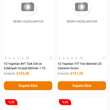
★
★
★
★
★
★
★
★
★
★
0
0
YZ Yayınları AYT Türk Dili ve
YZ Yayınları TYT Fen Bilimleri 20
Edebiyatı Sosyal Bilimler-1 10
Deneme Sınavı
Deneme Sınavı
₺150,40
₺131,20
₺188,00
₺164,00
Sepete Ekle
Sepete Ekle
%20
%20