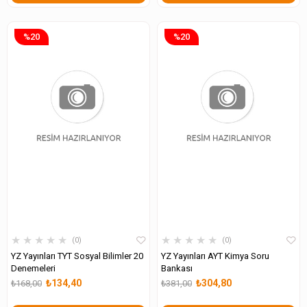
%20
%20
★
★
★
★
★
★
★
★
★
★
0
0
YZ Yayınları TYT Sosyal Bilimler 20
YZ Yayınları AYT Kimya Soru
Denemeleri
Bankası
₺134,40
₺304,80
₺168,00
₺381,00