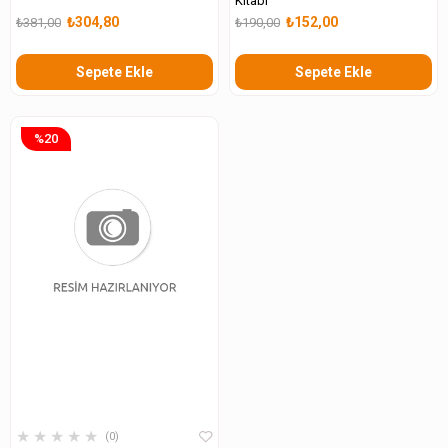
Kitabı
₺304,80
₺152,00
₺381,00
₺190,00
Sepete Ekle
Sepete Ekle
%20
★
★
★
★
★
0