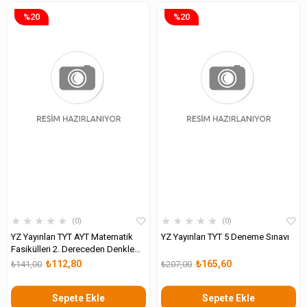
%20
%20
★
★
★
★
★
★
★
★
★
★
0
0
YZ Yayınları TYT AYT Matematik
YZ Yayınları TYT 5 Deneme Sınavı
Fasikülleri 2. Dereceden Denklem
Eşitsizlik Parabol
₺112,80
₺165,60
₺141,00
₺207,00
Sepete Ekle
Sepete Ekle