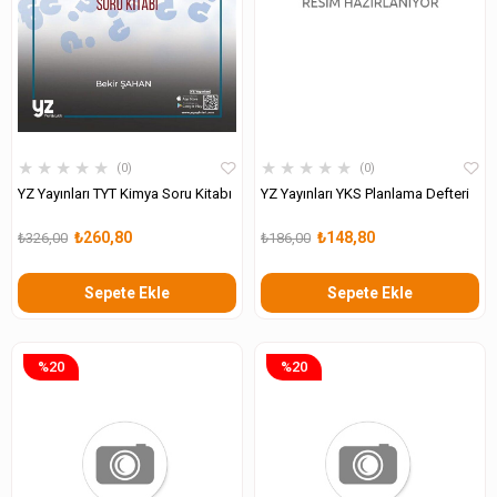
★
★
★
★
★
★
★
★
★
★
0
0
YZ Yayınları TYT Kimya Soru Kitabı
YZ Yayınları YKS Planlama Defteri
₺260,80
₺148,80
₺326,00
₺186,00
Sepete Ekle
Sepete Ekle
%20
%20