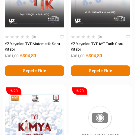
★
★
★
★
★
★
★
★
★
★
0
0
YZ Yayınları TYT Matematik Soru
YZ Yayınları TYT AYT Tarih Soru
Kitabı
Kitabı
₺304,80
₺304,80
₺381,00
₺381,00
Sepete Ekle
Sepete Ekle
%20
%20