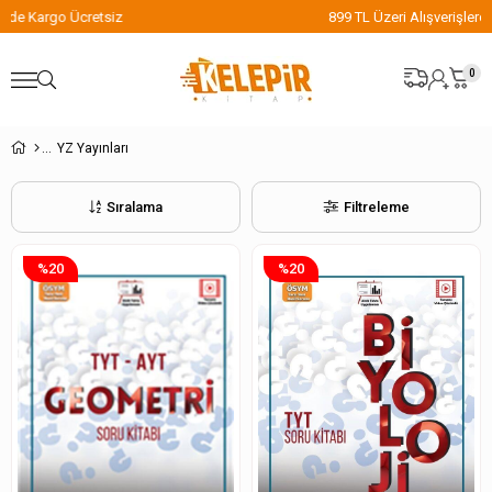
899 TL Üzeri Alışverişlerde Kargo Ücretsiz
0
YZ Yayınları
Sıralama
Filtreleme
%20
%20