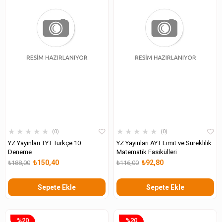
★
★
★
★
★
★
★
★
★
★
0
0
YZ Yayınları TYT Türkçe 10
YZ Yayınları AYT Limit ve Süreklilik
Deneme
Matematik Fasikülleri
₺150,40
₺92,80
₺188,00
₺116,00
Sepete Ekle
Sepete Ekle
%20
%20