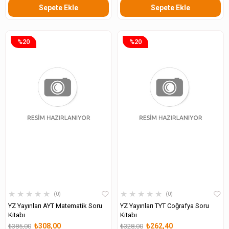
Sepete Ekle
Sepete Ekle
%20
%20
★
★
★
★
★
★
★
★
★
★
0
0
YZ Yayınları AYT Matematik Soru
YZ Yayınları TYT Coğrafya Soru
Kitabı
Kitabı
₺308,00
₺262,40
₺385,00
₺328,00