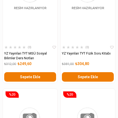
★
★
★
★
★
★
★
★
★
★
0
0
YZ Yayınları TYT MSÜ Sosyal
YZ Yayınları TYT Fizik Soru Kitabı
Bilimler Ders Notları
₺249,60
₺304,80
₺312,00
₺381,00
Sepete Ekle
Sepete Ekle
%20
%20