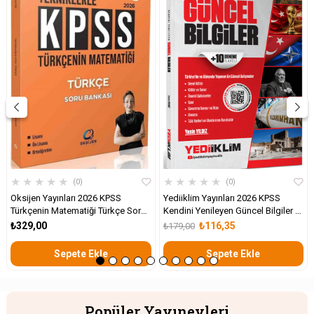
★
★
★
★
★
★
★
★
★
★
0
0
Oksijen Yayınları 2026 KPSS
Yediiklim Yayınları 2026 KPSS
Türkçenin Matematiği Türkçe Soru
Kendini Yenileyen Güncel Bilgiler +
Bankası
10 Deneme İlaveli
₺329,00
₺116,35
₺179,00
Sepete Ekle
Sepete Ekle
Popüler Yayınevleri