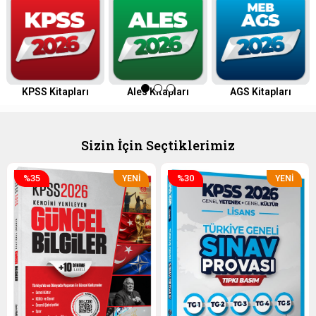
KPSS Kitapları
Ales Kitapları
AGS Kitapları
Sizin İçin Seçtiklerimiz
%35
%30
YENI
YENI
ÜRÜN
ÜRÜN