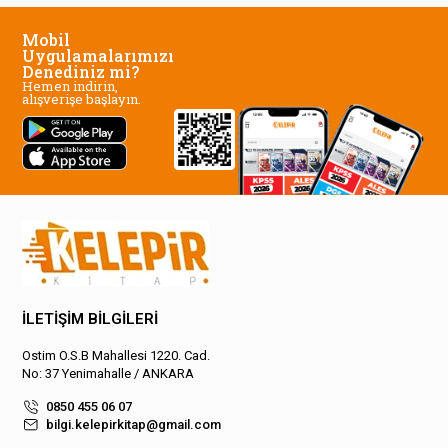
Mobil
Uygulamalarımızı
Denediniz mi?
Hemen indirin,
alışverişe başlayın.
İLETİŞİM BİLGİLERİ
Ostim O.S.B Mahallesi 1220. Cad.
No: 37 Yenimahalle / ANKARA
0850 455 06 07
bilgi.kelepirkitap@gmail.com