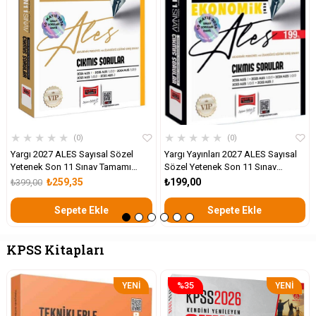
★
★
★
★
★
★
★
★
★
★
0
0
Yargı 2027 ALES Sayısal Sözel
Yargı Yayınları 2027 ALES Sayısal
Yetenek Son 11 Sınav Tamamı
Sözel Yetenek Son 11 Sınav
Çözümlü Çıkmış Sorular
Çıkmış Sorular
₺259,35
₺199,00
₺399,00
Sepete Ekle
Sepete Ekle
KPSS Kitapları
%35
YENI
YENI
ÜRÜN
ÜRÜN