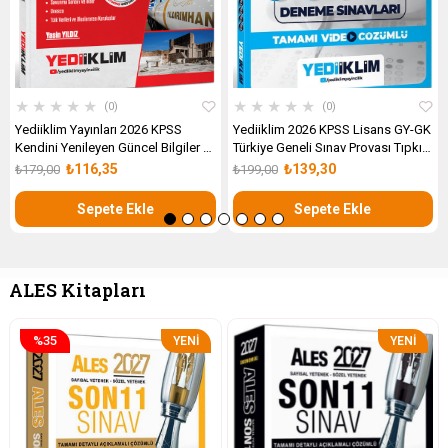
★
★
★
★
★
★
★
★
★
★
0
0
Yediiklim Yayınları 2026 KPSS
Yediiklim 2026 KPSS Lisans GY-GK
Kendini Yenileyen Güncel Bilgiler +
Türkiye Geneli Sınav Provası Tıpkı
10 Deneme İlaveli
Basım Deneme Sınavları Tamamı
₺116,35
₺139,30
₺179,00
₺199,00
Video Çözümlü
Sepete Ekle
Sepete Ekle
ALES Kitapları
%35
YENI
YENI
ÜRÜN
ÜRÜN