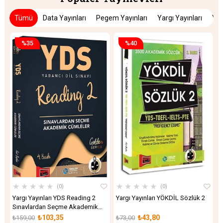
Tümü
Data Yayınları
Pegem Yayınları
Yargı Yayınları
Yed
%35
%40
★
★
★
★
★
★
★
★
★
★
0
0
Yargı Yayınları YDS Reading 2
Yargı Yayınları YÖKDİL Sözlük 2
Y
Sınavlardan Seçme Akademik
D
Cümleler
S
₺103,35
₺43,80
₺159,00
₺73,00
₺