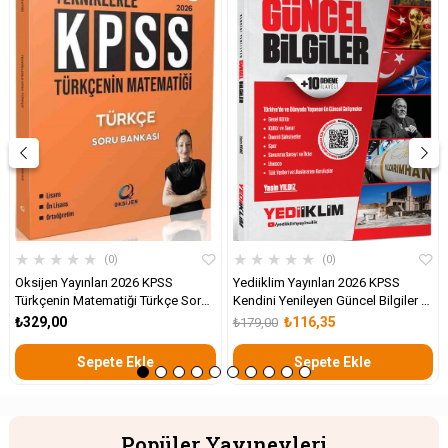
★
★
★
★
★
★
★
★
★
★
0
0
Oksijen Yayınları 2026 KPSS
Yediiklim Yayınları 2026 KPSS
Türkçenin Matematiği Türkçe Soru
Kendini Yenileyen Güncel Bilgiler +
Bankası
10 Deneme İlaveli
₺329,00
₺116,35
₺179,00
Sepete Ekle
Sepete Ekle
Popüler Yayınevleri