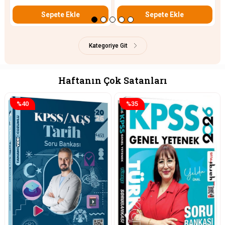
Sepete Ekle
Sepete Ekle
Kategoriye Git
%15
%35
%35
%15
%25
%35
%30
YENI
YENI
YENI
YENI
ÜRÜN
ÜRÜN
ÜRÜN
ÜRÜN
Haftanın Çok Satanları
%40
%35
★
★
★
★
★
★
★
★
★
★
★
★
★
★
★
★
★
★
★
★
★
★
★
★
★
★
★
★
★
★
★
★
★
★
★
★
★
★
★
★
★
★
★
★
0
0
0
0
0
0
0
0
Data Yayınları 2026 Diyanet İşleri
Pegem Yayınları KPSS ALES DGS
Yargı Yayınları 2026 ÖABT MEB
Yediiklim Yayınları 2026 KPSS
Data Yayınları 2026 Diyanet İşleri
Pegem Yayınları KPSS ALES DGS
Yargı ENGLISH IN CONTEXT
Yediiklim 2026 KPSS Lisans GY-
Dat
Pe
Ya
Ye
Başkanlığı VHKİ Görevde
Kolay Matematik Soru Bankası
AGS Sosyal Bilgiler Öğretmenliği
Kendini Yenileyen Güncel Bilgiler
Başkanlığı VHKİ Görevde
Paragraf Soru Bankası
Integrated Skills
GK Türkiye Geneli Sınav Provası
Yet
Öğ
ve 
Ön 