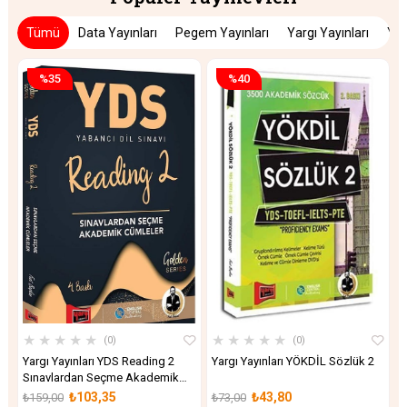
Tümü
Data Yayınları
Pegem Yayınları
Yargı Yayınları
Yed
%35
%40
★
★
★
★
★
★
★
★
★
★
0
0
Yargı Yayınları YDS Reading 2
Yargı Yayınları YÖKDİL Sözlük 2
Y
Sınavlardan Seçme Akademik
D
Cümleler
S
₺103,35
₺43,80
₺159,00
₺73,00
₺