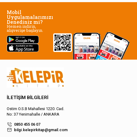
Mobil
Uygulamalarımızı
Denediniz mi?
Hemen indirin,
alışverişe başlayın.
İLETİŞİM BİLGİLERİ
Ostim O.S.B Mahallesi 1220. Cad.
No: 37 Yenimahalle / ANKARA
0850 455 06 07
bilgi.kelepirkitap@gmail.com