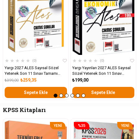
★
★
★
★
★
★
★
★
★
★
0
0
Yargı 2027 ALES Sayısal Sözel
Yargı Yayınları 2027 ALES Sayısal
Yetenek Son 11 Sınav Tamamı
Sözel Yetenek Son 11 Sınav
Çözümlü Çıkmış Sorular
Çıkmış Sorular
₺259,35
₺199,00
₺399,00
Sepete Ekle
Sepete Ekle
KPSS Kitapları
%35
YENI
YENI
ÜRÜN
ÜRÜN