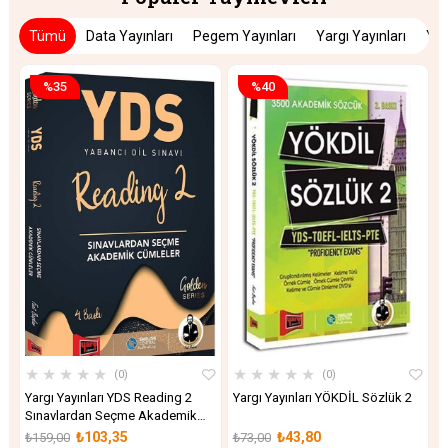
Tümü
Data Yayınları
Pegem Yayınları
Yargı Yayınları
Yed
%35
%40
★
★
★
★
★
★
★
★
★
★
0
0
Yargı Yayınları YDS Reading 2
Yargı Yayınları YÖKDİL Sözlük 2
Y
Sınavlardan Seçme Akademik
D
Cümleler
S
₺103,35
₺43,80
₺159,00
₺73,00
₺