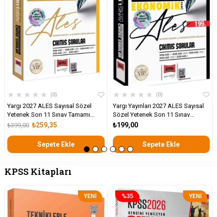
★
★
★
★
★
★
★
★
★
★
0
0
Yargı 2027 ALES Sayısal Sözel
Yargı Yayınları 2027 ALES Sayısal
Yetenek Son 11 Sınav Tamamı
Sözel Yetenek Son 11 Sınav
Çözümlü Çıkmış Sorular
Çıkmış Sorular
₺259,35
₺199,00
₺399,00
Sepete Ekle
Sepete Ekle
KPSS Kitapları
%35
YENI
YENI
ÜRÜN
ÜRÜN