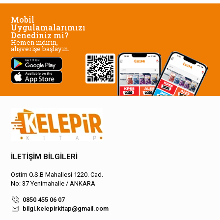
Mobil
Uygulamalarımızı
Denediniz mi?
Hemen indirin,
alışverişe başlayın.
İLETİŞİM BİLGİLERİ
Ostim O.S.B Mahallesi 1220. Cad.
No: 37 Yenimahalle / ANKARA
0850 455 06 07
bilgi.kelepirkitap@gmail.com