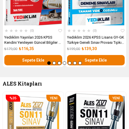
★
★
★
★
★
★
★
★
★
★
0
0
Yediiklim Yayınları 2026 KPSS
Yediiklim 2026 KPSS Lisans GY-GK
Kendini Yenileyen Güncel Bilgiler +
Türkiye Geneli Sınav Provası Tıpkı
10 Deneme İlaveli
Basım Deneme Sınavları Tamamı
₺116,35
₺139,30
₺179,00
₺199,00
Video Çözümlü
Sepete Ekle
Sepete Ekle
ALES Kitapları
%35
YENI
YENI
ÜRÜN
ÜRÜN