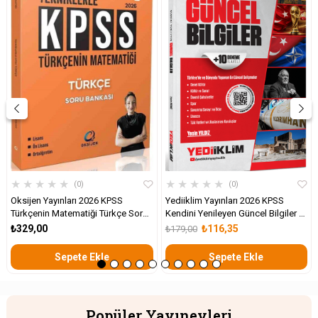
★
★
★
★
★
★
★
★
★
★
0
0
Oksijen Yayınları 2026 KPSS
Yediiklim Yayınları 2026 KPSS
Türkçenin Matematiği Türkçe Soru
Kendini Yenileyen Güncel Bilgiler +
Bankası
10 Deneme İlaveli
₺329,00
₺116,35
₺179,00
Sepete Ekle
Sepete Ekle
Popüler Yayınevleri