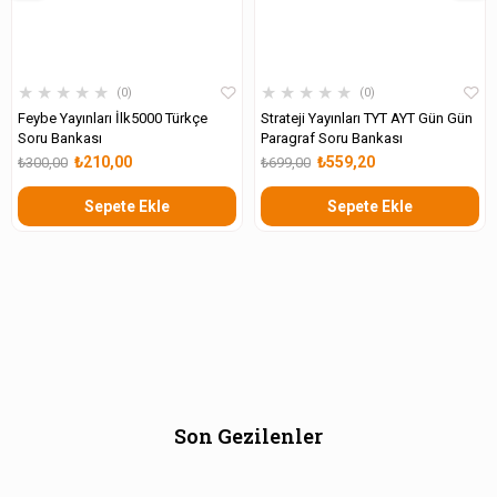
★
★
★
★
★
★
★
★
★
★
0
0
Feybe Yayınları İlk5000 Türkçe
Strateji Yayınları TYT AYT Gün Gün
Soru Bankası
Paragraf Soru Bankası
₺210,00
₺559,20
₺300,00
₺699,00
Sepete Ekle
Sepete Ekle
Son Gezilenler