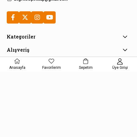
Kategoriler
Alışveriş
Müşteri Hizmetleri
Anasayfa
Favorilerim
Sepetim
Üye Girişi
E-Bülten Aboneliği
Kampanya ve fırsatlardan haberdar olmak için e-bültenimize
kayıt olun!
KAYDOL
Kişisel Verilerin Korunması Kanunu Aydınlatma Metnini kabul etmiş
olursunuz.