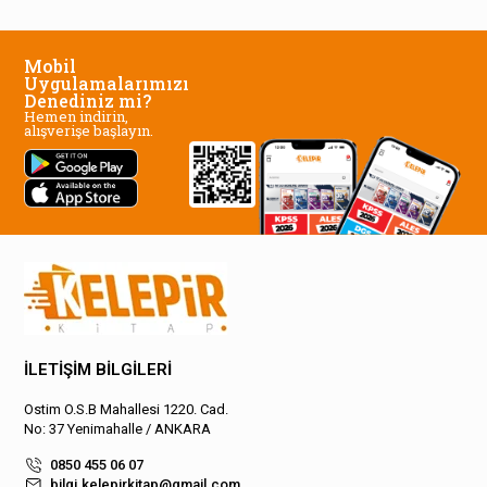
Mobil
Uygulamalarımızı
Denediniz mi?
Hemen indirin,
alışverişe başlayın.
İLETİŞİM BİLGİLERİ
Ostim O.S.B Mahallesi 1220. Cad.
No: 37 Yenimahalle / ANKARA
0850 455 06 07
bilgi.kelepirkitap@gmail.com