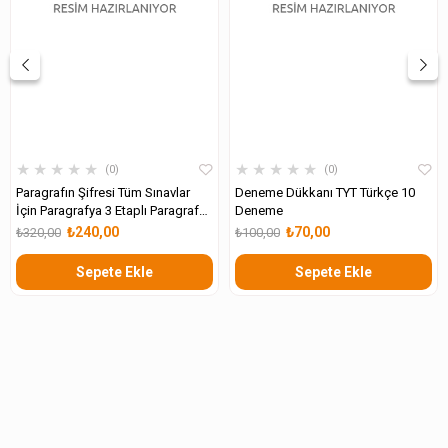
★
★
★
★
★
★
★
★
★
★
0
0
Paragrafın Şifresi Tüm Sınavlar
Deneme Dükkanı TYT Türkçe 10
İçin Paragrafya 3 Etaplı Paragraf
Deneme
Denemeleri
₺240,00
₺70,00
₺320,00
₺100,00
Sepete Ekle
Sepete Ekle