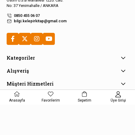
Ostim O.S.B Mahallesi 1220. Cad.
No: 37 Yenimahalle / ANKARA
0850 455 06 07
bilgi.kelepirkitap@gmail.com
Kategoriler
Alışveriş
Müşteri Hizmetleri
E-Bülten Aboneliği
Anasayfa
Favorilerim
Sepetim
Üye Girişi
Kampanya ve fırsatlardan haberdar olmak için e-bültenimize
kayıt olun!
KAYDOL
Kişisel Verilerin Korunması Kanunu Aydınlatma Metnini kabul etmiş
olursunuz.