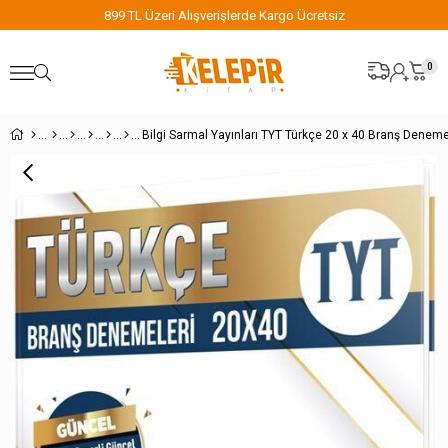
899 TL Üzeri Alışverişlerde Kargo Ücretsiz
0
Bilgi Sarmal Yayınları TYT Türkçe 20 x 40 Branş Deneme