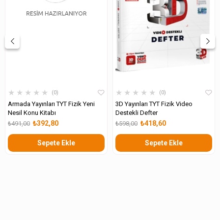
★
★
★
★
★
★
★
★
★
★
0
0
Armada Yayınları TYT Fizik Yeni
3D Yayınları TYT Fizik Video
Nesil Konu Kitabı
Destekli Defter
₺392,80
₺418,60
₺491,00
₺598,00
Sepete Ekle
Sepete Ekle