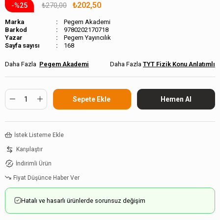
₺202,50
₺270,00
25
Marka
Pegem Akademi
Barkod
9780202170718
Pegem Yayıncılık
Sayfa sayısı
168
Pegem Akademi
TYT Fizik Konu Anlatımlı
İstek Listeme Ekle
Karşılaştır
İndirimli Ürün
Fiyat Düşünce Haber Ver
Hatalı ve hasarlı ürünlerde sorunsuz değişim