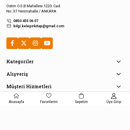
Ostim O.S.B Mahallesi 1220. Cad.
No: 37 Yenimahalle / ANKARA
0850 455 06 07
bilgi.kelepirkitap@gmail.com
Kategoriler
Alışveriş
Müşteri Hizmetleri
E-Bülten Aboneliği
Anasayfa
Favorilerim
Sepetim
Üye Girişi
Kampanya ve fırsatlardan haberdar olmak için e-bültenimize
kayıt olun!
KAYDOL