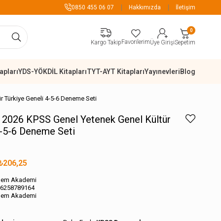
899 TL Üzeri Alışverişlerde Kargo Ücre
0850 455 06 07
Hakkımızda
İletişim
0
Favorilerim
Sepetim
Kargo Takip
Üye Girişi
apları
YDS-YÖKDİL Kitapları
TYT-AYT Kitapları
Yayınevleri
Blog
r Türkiye Geneli 4-5-6 Deneme Seti
 2026 KPSS Genel Yetenek Genel Kültür
4-5-6 Deneme Seti
₺206,25
gem Akademi
6258789164
gem Akademi