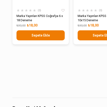
★
★
★
★
★
★
★
★
★
★
0
0
Marka Yayınları KPSS Coğrafya 6 x
Marka Yayınları KPSS
18 Deneme
10x15 Deneme
₺18,00
₺18,00
₺30,00
₺30,00
Sepete Ekle
Sepete E