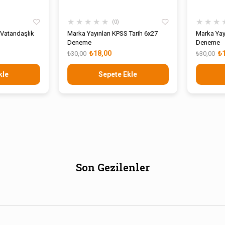
★
★
★
★
★
★
★
★
0
 Vatandaşlık
Marka Yayınları KPSS Tarih 6x27
Marka Yay
Deneme
Deneme
₺18,00
₺
₺30,00
₺30,00
kle
Sepete Ekle
Son Gezilenler