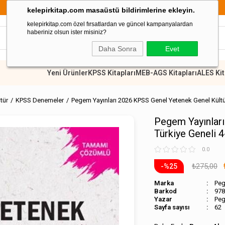
899 TL Üzeri Alışverişlerde Kargo Ücretsiz
kelepirkitap.com masaüstü bildirimlerine ekleyin.
kelepirkitap.com özel fırsatlardan ve güncel kampanyalardan
haberiniz olsun ister misiniz?
Daha Sonra
Evet
Yeni Ürünler
KPSS Kitapları
MEB-AGS Kitapları
ALES Kit
tür
KPSS Denemeler
Pegem Yayınları 2026 KPSS Genel Yetenek Genel Kültü
Pegem Yayınları
Türkiye Geneli 
0.0
₺275,00
25
Marka
Pe
Barkod
978
Pe
Sayfa sayısı
62