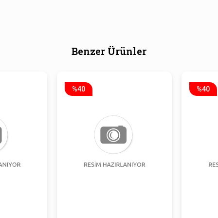
Benzer Ürünler
%40
%40