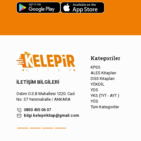
Kategoriler
KPSS
ALES Kitapları
DGS Kitapları
İLETİŞİM BİLGİLERİ
YÖKDİL
YDS
Ostim O.S.B Mahallesi 1220. Cad.
YKS (TYT - AYT )
No: 37 Yenimahalle / ANKARA
YÖS
Tüm Kategoriler
0850 455 06 07
bilgi.kelepirkitap@gmail.com