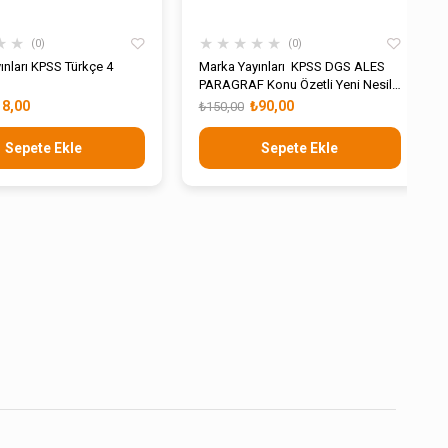
★
★
★
★
★
★
★
0
0
ınları KPSS Türkçe 4
Marka Yayınları KPSS DGS ALES
PARAGRAF Konu Özetli Yeni Nesil
Soru Bankası Tamamı Video
18,00
₺90,00
₺150,00
Çözümlü
Sepete Ekle
Sepete Ekle