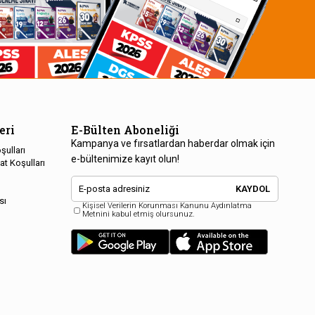
eri
E-Bülten Aboneliği
Kampanya ve fırsatlardan haberdar olmak için
şulları
e-bültenimize kayıt olun!
at Koşulları
KAYDOL
sı
Kişisel Verilerin Korunması Kanunu Aydınlatma
Metnini kabul etmiş olursunuz.