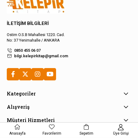
İLETİŞİM BİLGİLERİ
Ostim O.S.B Mahallesi 1220. Cad.
No: 37 Yenimahalle / ANKARA
0850 455 06 07
bilgi.kelepirkitap@gmail.com
Kategoriler
Alışveriş
Müşteri Hizmetleri
E-Bülten Aboneliği
Anasayfa
Favorilerim
Sepetim
Üye Girişi