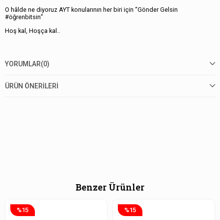
O hâlde ne diyoruz AYT konularının her biri için ‘’Gönder Gelsin
#öğrenbitsin’’
Hoş kal, Hoşça kal..
YORUMLAR
(0)
ÜRÜN ÖNERILERI
Benzer Ürünler
%15
%15