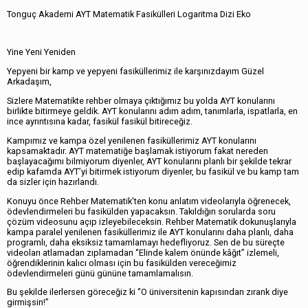
Tonguç Akademi AYT Matematik Fasikülleri Logaritma Dizi Eko
Yine Yeni Yeniden
Yepyeni bir kamp ve yepyeni fasiküllerimiz ile karşınızdayım Güzel
Arkadaşım,
Sizlere Matematikte rehber olmaya çıktığımız bu yolda AYT konularını
birlikte bitirmeye geldik. AYT konularını adım adım, tanımlarla, ispatlarla, en
ince ayrıntısına kadar, fasikül fasikül bitireceğiz.
Kampımız ve kampa özel yenilenen fasiküllerimiz AYT konularını
kapsamaktadır. AYT matematiğe başlamak istiyorum fakat nereden
başlayacağımı bilmiyorum diyenler, AYT konularını planlı bir şekilde tekrar
edip kafamda AYT’yi bitirmek istiyorum diyenler, bu fasikül ve bu kamp tam
da sizler için hazırlandı.
Konuyu önce Rehber Matematik’ten konu anlatım videolarıyla öğrenecek,
ödevlendirmeleri bu fasikülden yapacaksın. Takıldığın sorularda soru
çözüm videosunu açıp izleyebileceksin. Rehber Matematik dokunuşlarıyla
kampa paralel yenilenen fasiküllerimiz ile AYT konularını daha planlı, daha
programlı, daha eksiksiz tamamlamayı hedefliyoruz. Sen de bu süreçte
videoları atlamadan zıplamadan ‘’Elinde kalem önünde kâğıt’’ izlemeli,
öğrendiklerinin kalıcı olması için bu fasikülden vereceğimiz
ödevlendirmeleri günü gününe tamamlamalısın.
Bu şekilde ilerlersen göreceğiz ki ‘’O üniversitenin kapısından zırank diye
girmişsin!’’