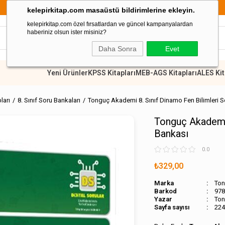
retsiz
899 TL Ü
kelepirkitap.com masaüstü bildirimlerine ekleyin.
kelepirkitap.com özel fırsatlardan ve güncel kampanyalardan
haberiniz olsun ister misiniz?
Daha Sonra
Evet
Yeni Ürünler
KPSS Kitapları
MEB-AGS Kitapları
ALES Kit
pları
8. Sınıf Soru Bankaları
Tonguç Akademi 8. Sınıf Dinamo Fen Bilimleri 
Tonguç Akademi 
Bankası
0.0
₺329,00
Marka
Ton
Barkod
978
Ton
Sayfa sayısı
224