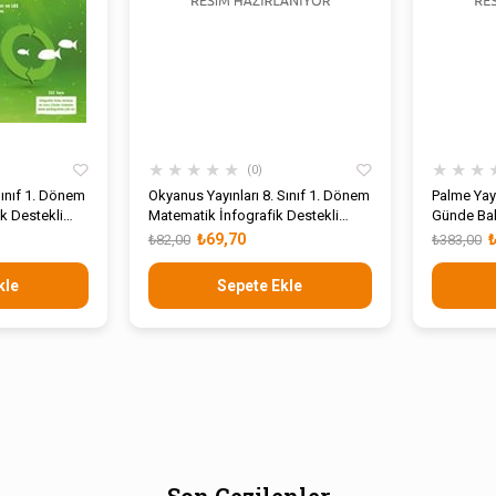
★
★
★
★
★
★
★
★
0
Sınıf 1. Dönem
Okyanus Yayınları 8. Sınıf 1. Dönem
Palme Yayı
ik Destekli
Matematik İnfografik Destekli
Günde Bah
Update Soru Bankası
₺69,70
₺82,00
₺383,00
kle
Sepete Ekle
Son Gezilenler