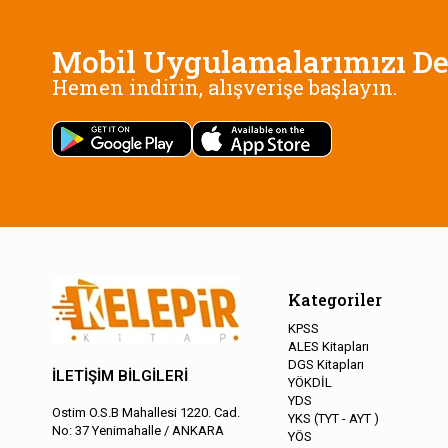
Mobil Uygulamalarımızı De
Hemen indirin, alışverişe başlayın.
Kategoriler
KPSS
ALES Kitapları
DGS Kitapları
İLETİŞİM BİLGİLERİ
YÖKDİL
YDS
Ostim O.S.B Mahallesi 1220. Cad.
YKS (TYT - AYT )
No: 37 Yenimahalle / ANKARA
YÖS