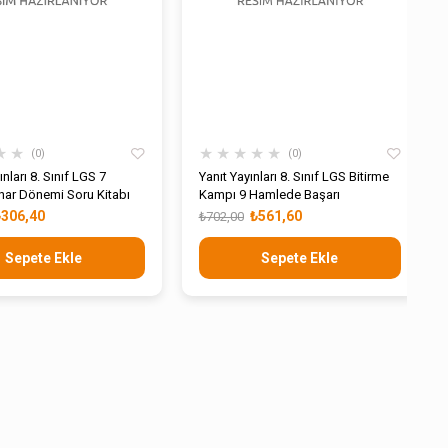
★
★
★
★
★
★
★
0
0
nları 8. Sınıf LGS 7
Yanıt Yayınları 8. Sınıf LGS Bitirme
ar Dönemi Soru Kitabı
Kampı 9 Hamlede Başarı
₺306,40
₺561,60
₺702,00
Sepete Ekle
Sepete Ekle