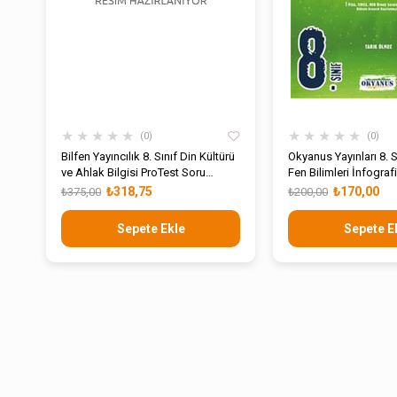
★
★
★
★
★
★
★
★
★
★
0
0
Bilfen Yayıncılık 8. Sınıf Din Kültürü
Okyanus Yayınları 8. 
ve Ahlak Bilgisi ProTest Soru
Fen Bilimleri İnfograf
Bankası
Update Soru Bankası
₺318,75
₺170,00
₺375,00
₺200,00
Sepete Ekle
Sepete E