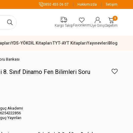
zeri Alışverişlerde Kargo Ücretsiz
0850 455 06 07
Hakkımızda
İletişim
0
Favorilerim
Sepetim
Kargo Takip
Üye Girişi
apları
YDS-YÖKDİL Kitapları
TYT-AYT Kitapları
Yayınevleri
Blog
Soru Bankası
8. Sınıf Dinamo Fen Bilimleri Soru
guç Akademi
6254222856
guç Yayınları