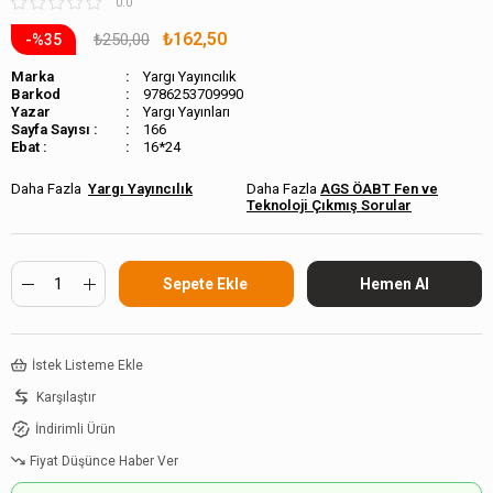
0.0
₺162,50
₺250,00
35
Marka
Yargı Yayıncılık
Barkod
9786253709990
Yargı Yayınları
Sayfa Sayısı :
166
Ebat :
16*24
Yargı Yayıncılık
AGS ÖABT Fen ve
Teknoloji Çıkmış Sorular
İstek Listeme Ekle
Karşılaştır
İndirimli Ürün
Fiyat Düşünce Haber Ver