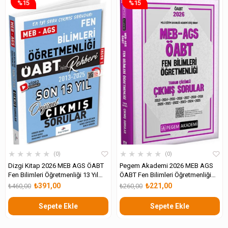
%15
%15
★
★
★
★
★
★
★
★
★
★
0
0
Dizgi Kitap 2026 MEB AGS ÖABT
Pegem Akademi 2026 MEB AGS
Fen Bilimleri Öğretmenliği 13 Yıl
ÖABT Fen Bilimleri Öğretmenliği
Orijinal Video Çözümlü Çıkmış
Tamamı Çözümlü Çıkmış Sorular
₺391,00
₺221,00
₺460,00
₺260,00
Sınav Soruları
Sepete Ekle
Sepete Ekle