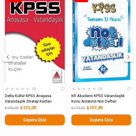
★
★
★
★
★
★
★
★
★
★
0
0
Delta Kültür KPSS Anayasa
KR Akademi KPSS Vatandaşlık
Vatandaşlık Strateji Kartları
Konu Anlatımlı Not Defteri
₺133,00
₺107,40
₺190,00
₺179,00
Sepete Ekle
Sepete Ekle