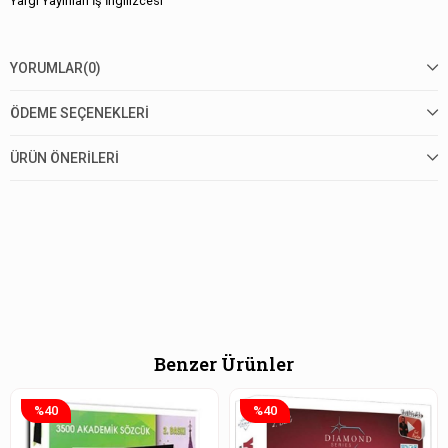
Yargı Yayınları İş İngilizcesi
YORUMLAR
(0)
ÖDEME SEÇENEKLERI
ÜRÜN ÖNERILERI
Benzer Ürünler
%40
%40