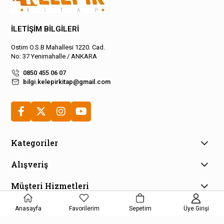
İLETİŞİM BİLGİLERİ
Ostim O.S.B Mahallesi 1220. Cad.
No: 37 Yenimahalle / ANKARA
0850 455 06 07
bilgi.kelepirkitap@gmail.com
Kategoriler
Alışveriş
Müşteri Hizmetleri
E-Bülten Aboneliği
Anasayfa
Favorilerim
Sepetim
Üye Girişi
Kampanya ve fırsatlardan haberdar olmak için e-bültenimize