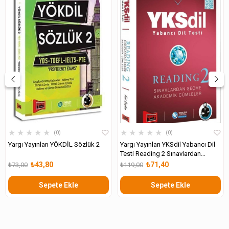
★
★
★
★
★
★
★
★
★
★
0
0
Yargı Yayınları YÖKDİL Sözlük 2
Yargı Yayınları YKSdil Yabancı Dil
Testi Reading 2 Sınavlardan
Seçme Akademik Cümleler
₺43,80
₺71,40
₺73,00
₺119,00
Sepete Ekle
Sepete Ekle